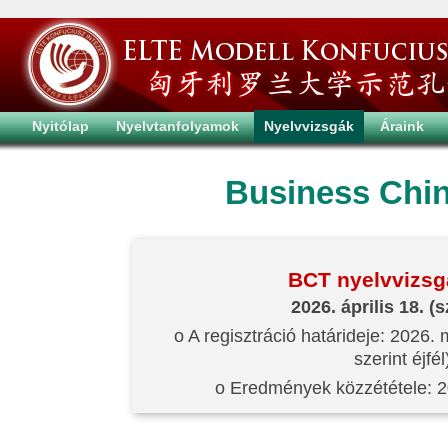
Nyitólap
Nyelvtanfolyamok
Nyelvvizsgák
Áraink
Business Chin
BCT nyelvvizsg
2026. április 18. (
o A regisztráció határideje: 2026. 
szerint éjfél
o Eredmények közzététele: 2