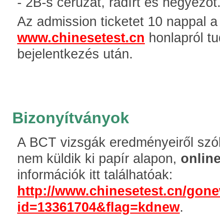
- 2B-s ceruzát, radírt és hegyezőt
Az admission ticketet 10 nappal a 
www.chinesetest.cn
honlapról tu
bejelentkezés után.
Bizonyítványok
A BCT vizsgák eredményeiről szó
nem küldik ki papír alapon,
online
információk itt találhatóak:
http://www.chinesetest.cn/gon
id=13361704&flag=kdnew
.