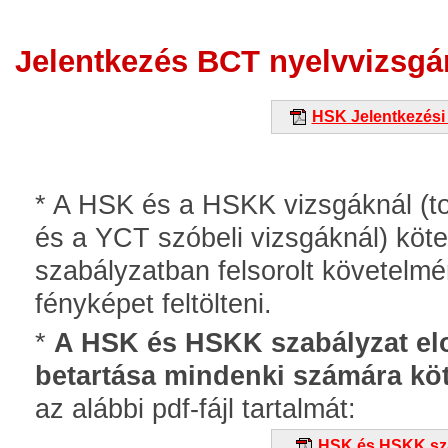
Jelentkezés BCT nyelvvizsgá
HSK Jelentkezési
* A HSK és a HSKK vizsgáknál (t
és a YCT szóbeli vizsgáknál) köte
szabályzatban felsorolt követelm
fényképet feltölteni.
*
A HSK és HSKK szabályzat elo
betartása mindenki számára köt
az alábbi pdf-fájl tartalmát:
HSK és HSKK sz