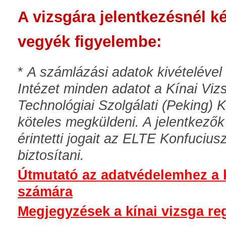
A vizsgára jelentkezésnél ké
vegyék figyelembe:
*
A számlázási adatok kivételéve
Intézet minden adatot a Kínai Vi
Technológiai Szolgálati (Peking) 
köteles megküldeni. A jelentkező
érintetti jogait az ELTE Konfucius
biztosítani.
Útmutató az adatvédelemhez a k
számára
Megjegyzések a kínai vizsga reg