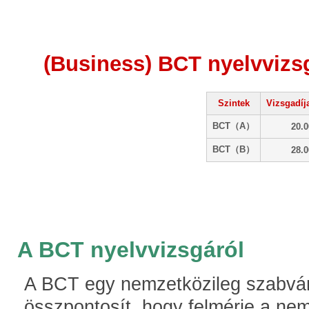
(Business) BCT nyelvvizsg
Szintek
Vizsgadíj
BCT（A）
20.0
BCT（B）
28.0
A BCT nyelvvizsgáról
A BCT egy nemzetközileg szabvány
összpontosít, hogy felmérje a nem