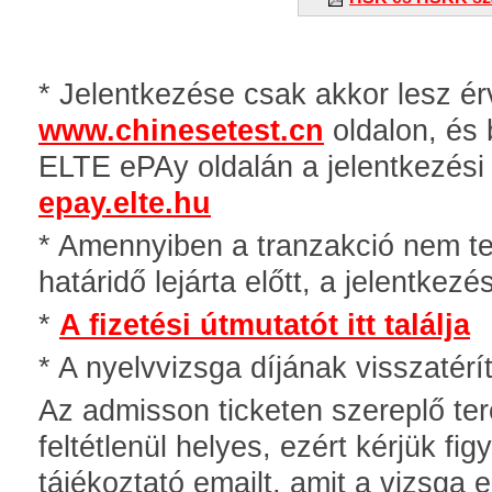
* Jelentkezése csak akkor lesz érv
www.chinesetest.cn
oldalon, és 
ELTE ePAy oldalán a jelentkezési h
epay.elte.hu
* Amennyiben a tranzakció nem tel
határidő lejárta előtt, a jelentkez
*
A fizetési útmutatót itt találja
* A nyelvvizsga díjának visszatér
Az admisson ticketen szereplő te
feltétlenül helyes, ezért kérjük fi
tájékoztató emailt, amit a vizsga 