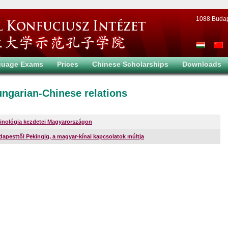
1088 Budapes
guage Exams
Prices
Chinese Scholarships
Downloads
ngarian-Chinese relations
inológia kezdetei Magyarországon
apesttől Pekingig, a magyar-kínai kapcsolatok múltja