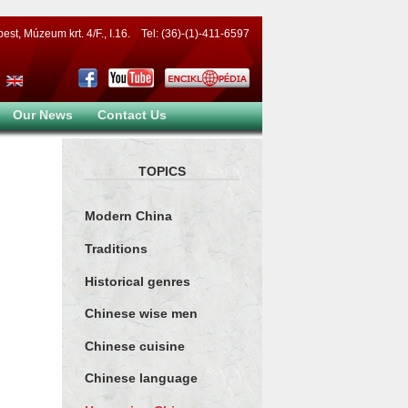
t, Múzeum krt. 4/F., I.16. Tel: (36)-(1)-411-6597
Our News
Contact Us
TOPICS
Modern China
Traditions
Historical genres
Chinese wise men
Chinese cuisine
Chinese language