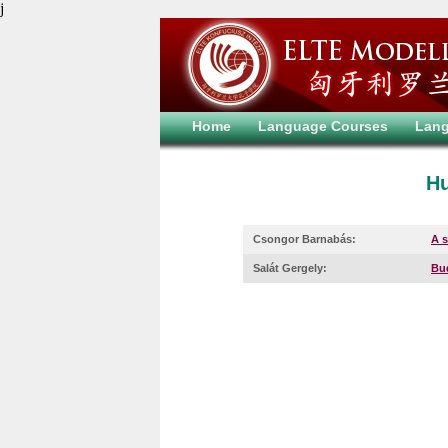
j
Home
Language Courses
Lan
Hu
Csongor Barnabás:
A s
Salát Gergely:
Bud