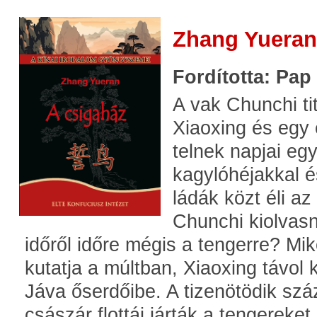
Zhang Yueran
Fordította: Pap
A vak Chunchi tit
Xiaoxing és egy
telnek napjai eg
kagylóhéjakkal é
ládák közt éli az 
Chunchi kiolvasni
időről időre mégis a tengerre? Mi
kutatja a múltban, Xiaoxing távol k
Jáva őserdőibe. A tizenötödik szá
császár flottái járták a tengereket