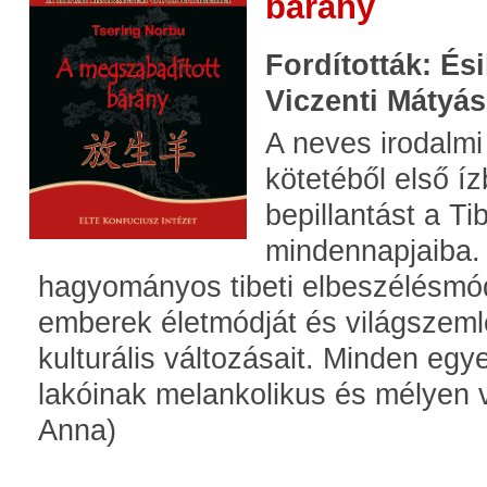
bárány
Fordították: És
Viczenti Mátyás
A neves irodalmi d
kötetéből első í
bepillantást a Ti
mindennapjaiba. 
hagyományos tibeti elbeszélésmód s
emberek életmódját és világszemlé
kulturális változásait. Minden egy
lakóinak melankolikus és mélyen va
Anna)