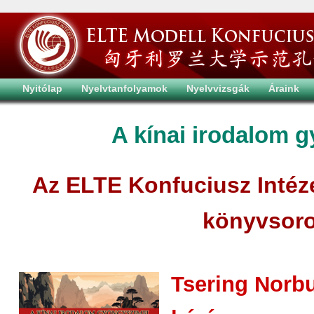
Nyitólap
Nyelvtanfolyamok
Nyelvvizsgák
Áraink
A kínai irodalom 
Az ELTE Konfuciusz Intéze
könyvsoro
Tsering Norbu