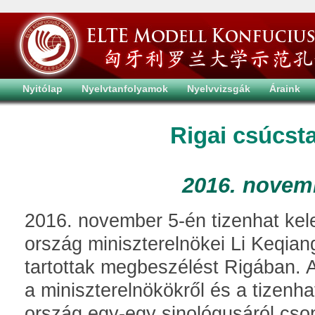
Nyitólap
Nyelvtanfolyamok
Nyelvvizsgák
Áraink
Rigai csúcst
2016. novem
2016. november 5-én tizenhat kel
ország miniszterelnökei Li Keqiang
tartottak megbeszélést Rigában. 
a miniszterelnökökről és a tizenha
ország egy-egy sinológusáról csop