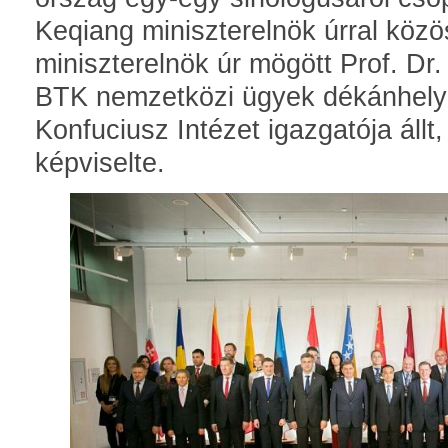
Keqiang miniszterelnök úrral közö
miniszterelnök úr mögött Prof. D
BTK nemzetközi ügyek dékánhelyet
Konfuciusz Intézet igazgatója állt,
képviselte.