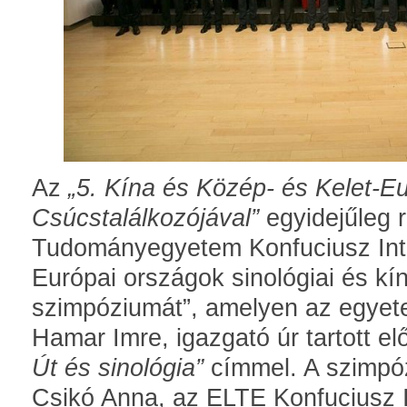
Az
„5. Kína és Közép- és Kelet-E
Csúcstalálkozójával”
egyidejűleg 
Tudományegyetem Konfuciusz Inté
Európai országok sinológiai és kín
szimpóziumát”, amelyen az egyet
Hamar Imre, igazgató úr tartott e
Út és sinológia”
címmel. A szimpóz
Csikó Anna, az ELTE Konfuciusz 