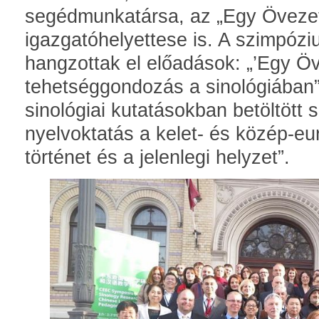
segédmunkatársa, az „Egy Övezet
igazgatóhelyettese is. A szimpó
hangzottak el előadások: „’Egy Öv
tehetséggondozás a sinológiában”
sinológiai kutatásokban betöltött 
nyelvoktatás a kelet- és közép-e
történet és a jelenlegi helyzet”.