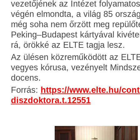
vezetőjének az Intézet folyamato
végén elmondta, a világ 85 ország
még soha nem őrzött meg repülőtér
Peking–Budapest kártyával kivéte
rá, örökké az ELTE tagja lesz.
Az ülésen közreműködött az ELT
vegyes kórusa, vezényelt Mindsze
docens.
Forrás:
https://www.elte.hu/conte
diszdoktora.t.12551