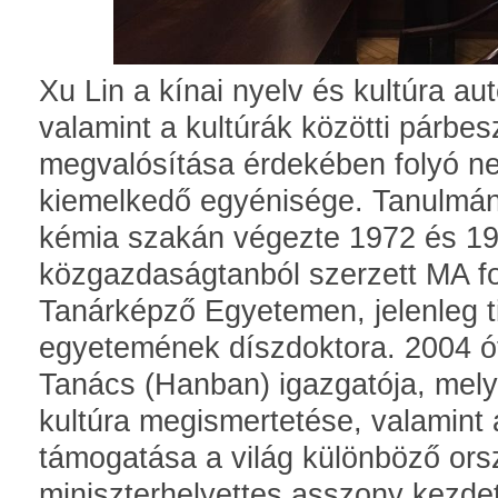
Xu Lin a kínai nyelv és kultúra a
valamint a kultúrák közötti párbes
megvalósítása érdekében folyó n
kiemelkedő egyénisége. Tanulmá
kémia szakán végezte 1972 és 19
közgazdaságtanból szerzett MA fo
Tanárképző Egyetemen, jelenleg 
egyetemének díszdoktora. 2004 ót
Tanács (Hanban) igazgatója, melyn
kultúra megismertetése, valamint 
támogatása a világ különböző ors
miniszterhelyettes asszony kezde