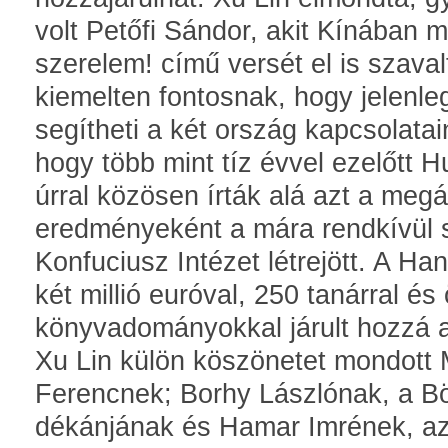
volt Petőfi Sándor, akit Kínában 
szerelem! című versét el is szavalta
kiemelten fontosnak, hogy jelenl
segítheti a két ország kapcsolatai
hogy több mint tíz évvel ezelőtt 
úrral közösen írták alá azt a meg
eredményeként a mára rendkívül s
Konfuciusz Intézet létrejött. A Ha
két millió euróval, 250 tanárral és
könyvadományokkal járult hozzá 
Xu Lin külön köszönetet mondott
Ferencnek; Borhy Lászlónak, a B
dékánjának és Hamar Imrének, az