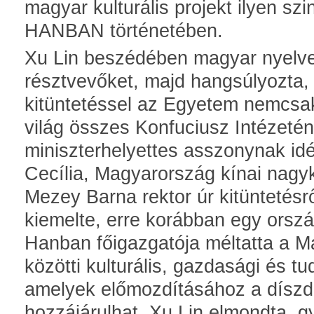
magyar kulturális projekt ilyen sz
HANBAN történetében.
Xu Lin beszédében magyar nyelve
résztvevőket, majd hangsúlyozta, 
kitüntetéssel az Egyetem nemcs
világ összes Konfuciusz Intézetén
miniszterhelyettes asszonynak idé
Cecília, Magyarország kínai nagy
Mezey Barna rektor úr kitüntetésrő
kiemelte, erre korábban egy orsz
Hanban főigazgatója méltatta a 
közötti kulturális, gazdasági és 
amelyek előmozdításához a díszdok
hozzájárulhat. Xu Lin elmondta, g