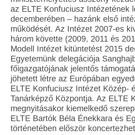
az ELTE Konfuciusz Intézetének l
decemberében – hazánk első inté
működését. Az Intézet 2007-es kiv
három követte (2009, 2011 és 201
Modell Intézet kitüntetést 2015 d
Egyetemünk delegációja Sanghaj
főigazgatójának jelentős támoga
jöhetett létre az Európában egyedü
ELTE Konfuciusz Intézet Közép- é
Tanárképző Központja. Az ELTE K
megnyitásakor kiemelkedő szerep
ELTE Bartók Béla Énekkara és E
történetében először koncertezhet