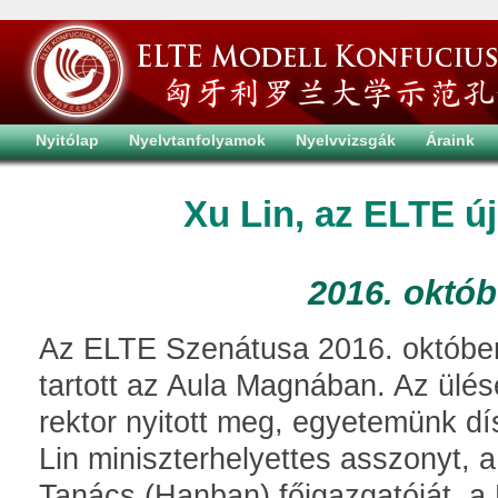
Nyitólap
Nyelvtanfolyamok
Nyelvvizsgák
Áraink
Xu Lin, az ELTE ú
2016. októb
Az ELTE Szenátusa 2016. október
tartott az Aula Magnában. Az ülé
rektor nyitott meg, egyetemünk d
Lin miniszterhelyettes asszonyt, a
Tanács (Hanban) főigazgatóját, a