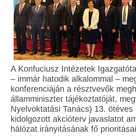
A Konfuciusz Intézetek Igazgatót
– immár hatodik alkalommal – meg
konferenciáján a résztvevők megh
államminiszter tájékoztatóját, meg
Nyelvoktatási Tanács) 13. ötéves
kidolgozott akcióterv javaslatot 
hálózat irányitásának fő prioritás