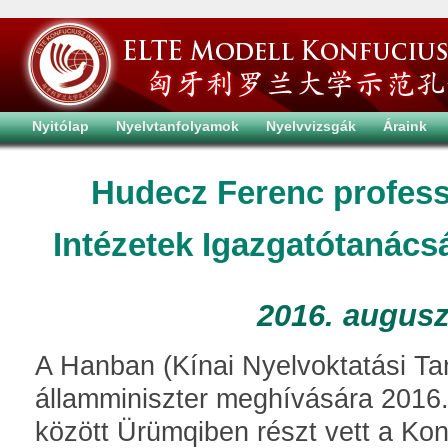
Nyitólap
Nyelvtanfolyamok
Nyelvvizsgák
Áraink
Hudecz Ferenc profess
Intézetek Igazgatótanács
2016. augusz
A Hanban (Kínai Nyelvoktatási Tan
államminiszter meghívására 2016.
között Ürümqiben részt vett a Kon