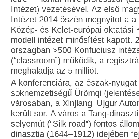
Intézet) vezetésével. Az első ma
Intézet 2014 őszén megnyitotta a
Közép- és Kelet-európai oktatási
modell intézet minősítést kapott.
országban >500 Konfuciusz intéz
(“classroom”) működik, a regisztr
meghaladja az 5 milliót.
A konferenciára, az észak-nyugat k
soknemzetiségű Ürömqi (jelentése
városában, a Xinjiang–Ujgur Auto
került sor. A város a Tang-dinaszt
selyemút (“Silk road”) fontos állo
dinasztia (1644–1912) idejében fe