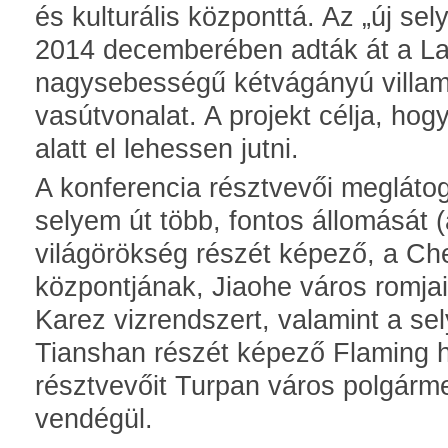
és kulturális központtá. Az „új se
2014 decemberében adták át a L
nagysebességű kétvágányú villam
vasútvonalat. A projekt célja, ho
alatt el lehessen jutni.
A konferencia résztvevői meglátoga
selyem út több, fontos állomását 
világörökség részét képező, a Che
központjának, Jiaohe város romjai
Karez vizrendszert, valamint a se
Tianshan részét képező Flaming h
résztvevőit Turpan város polgárme
vendégül.