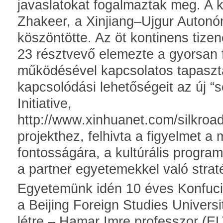
javaslatokat fogalmaztak meg. A k
Zhakeer, a Xinjiang–Ujgur Autonó
köszöntötte. Az öt kontinens tize
23 résztvevő elemezte a gyorsan f
működésével kapcsolatos tapaszta
kapcsolódási lehetőségeit az új “
Initiative,
http://www.xinhuanet.com/silkroad
projekthez, felhivta a figyelmet 
fontosságára, a kultúrális progra
a partner egyetemekkel való strat
Egyetemünk idén 10 éves Konfuci
a Beijing Foreign Studies Univer
létre – Hamar Imre professzor (E