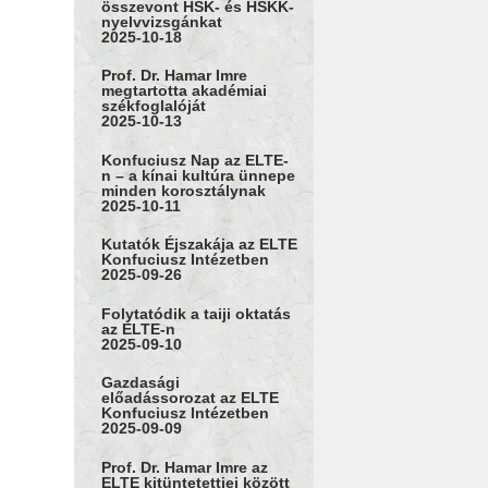
összevont HSK- és HSKK-
nyelvvizsgánkat
2025-10-18
Prof. Dr. Hamar Imre
megtartotta akadémiai
székfoglalóját
2025-10-13
Konfuciusz Nap az ELTE-
n – a kínai kultúra ünnepe
minden korosztálynak
2025-10-11
Kutatók Éjszakája az ELTE
Konfuciusz Intézetben
2025-09-26
Folytatódik a taiji oktatás
az ELTE-n
2025-09-10
Gazdasági
előadássorozat az ELTE
Konfuciusz Intézetben
2025-09-09
Prof. Dr. Hamar Imre az
ELTE kitüntetettjei között