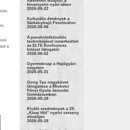
sikeresen lezajlott a
kínainyelvi nyári tábor
2026-06-22
özös
Kulturális élmények a
Sárkányhajó Fesztiválon
án,
2026-06-06
A pacskolatkészítés
iusz
technikájával ismerkedtek
az ELTE Konfuciusz
ást a
Intézet látogatói
2026-06-02
Gyermeknap a Hajógyári-
szigeten
2026-05-31
Gong Tao nagykövet
látogatása a Miskolci
Fényi Gyula Jezsuita
Gimnáziumban
2026-05-29
Kiváló eredmények a 25.
„Kínai Híd” nyelvi verseny
döntőjén
2026-05-29