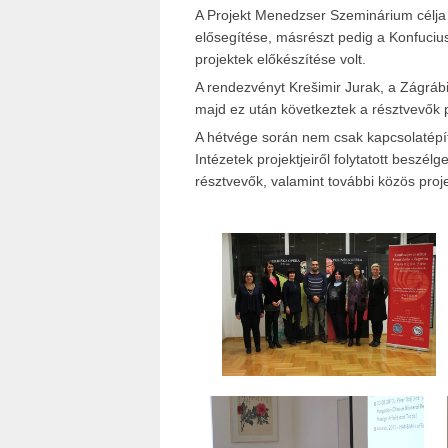
A Projekt Menedzser Szeminárium célja 
elősegítése, másrészt pedig a Konfuciusz
projektek előkészítése volt.
A rendezvényt Krešimir Jurak, a Zágráb
majd ez után következtek a résztvevők p
A hétvége során nem csak kapcsolatépít
Intézetek projektjeiről folytatott beszé
résztvevők, valamint további közös proj