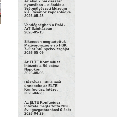
Az első kínai császár
nyomában – előadás a
Szépművészeti Múzeum
kiállításához kapcsolódva
2026-05-28
Vendégségben a RaM -
ArT Színházban
2026-05-19
Sikeresen megtartottuk
Magyarország első HSK
7–9 színtű nyelvvizsgáját
2026-05-09
Az ELTE Konfuciusz
Intézete a Bölcsész
Napokon
2026-05-06
Húszéves jubileumát
ünnepelte az ELTE
Konfuciusz Intézet
2026-04-29
Az ELTE Konfuciusz
Intézete megtartotta 2026.
évi igazgatótanácsi ülését
2026-04-29