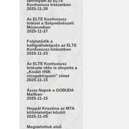
tanfolyam az ELTE
Konfuciusz Intézetben
2025-11-28
Az ELTE Konfuciusz
Intézet a Szépművészeti
Múzeumban
2025-11-27
Folytatódik a
kalligráfiaképzés az ELTE
Konfuciusz Intézetben
2025-11-23
Az ELTE Konfuciusz
Intézete idén is elnyerte a
„Kiváló HSK
vizsgaközpont” címet
2025-11-15
Ázsia Napok a GOBUDA
Mallban
2025-11-15
Hoppál Krisztina az MTA
kitüntetettjei között
2025-11-05
Megtartottuk első