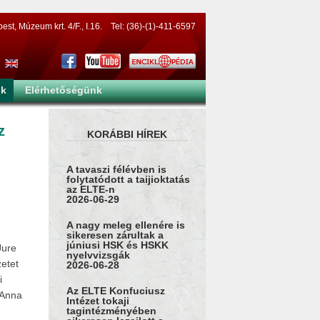
t, Múzeum krt. 4/F., I.16. Tel: (36)-(1)-411-6597
nk
Elérhetőségünk
z
KORÁBBI HÍREK
A tavaszi félévben is
folytatódott a taijioktatás
az ELTE-n
2026-06-29
A nagy meleg ellenére is
sikeresen zárultak a
júniusi HSK és HSKK
Jure
nyelvvizsgák
zetet
2026-06-28
i
Az ELTE Konfuciusz
 Anna
Intézet tokaji
tagintézményében