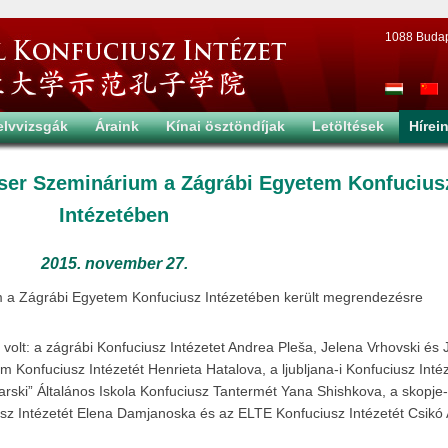
1088 Budapes
elvvizsgák
Áraink
Kínai ösztöndíjak
Letöltések
Hírei
zser Szeminárium a Zágrábi Egyetem Konfucius
Intézetében
2015. november 27.
 a Zágrábi Egyetem Konfuciusz Intézetében került megrendezésre
olt: a zágrábi Konfuciusz Intézetet Andrea Pleša, Jelena Vrhovski és 
Konfuciusz Intézetét Henrieta Hatalova, a ljubljana-i Konfuciusz Inté
latarski” Általános Iskola Konfuciusz Tantermét Yana Shishkova, a skopje-
sz Intézetét Elena Damjanoska és az ELTE Konfuciusz Intézetét Csikó