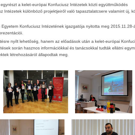
egyrészt a kelet-európai Konfuciusz Intézetek közti együttműködés
 Intézetek különböző projektjeiről való tapasztalatcsere valamint új, k
i Egyetem Konfuciusz Intézetének igazgatója nyitotta meg 2015.11.28-
rezentációi.
ésre nyílt lehetőség, hanem az előadások után a kelet-európai Konfuc
lgetések során hasznos információkkal és tanácsokkal tudták ellátni egym
ektek létrehozásáról állapodtak meg.