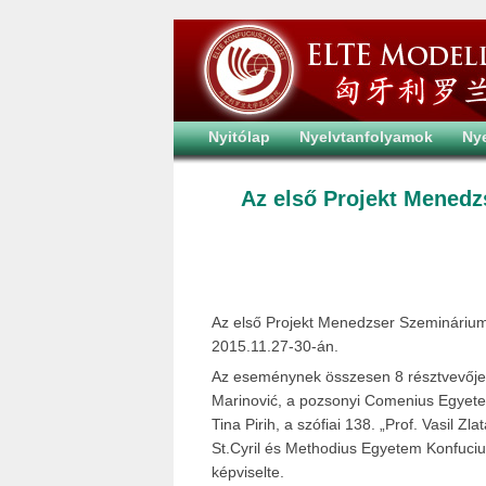
Nyitólap
Nyelvtanfolyamok
Ny
Az első Projekt Mened
Az első Projekt Menedzser Szeminárium
2015.11.27-30-án.
Az eseménynek összesen 8 résztvevője v
Marinović, a pozsonyi Comenius Egyetem 
Tina Pirih, a szófiai 138. „Prof. Vasil Z
St.Cyril és Methodius Egyetem Konfuciu
képviselte.