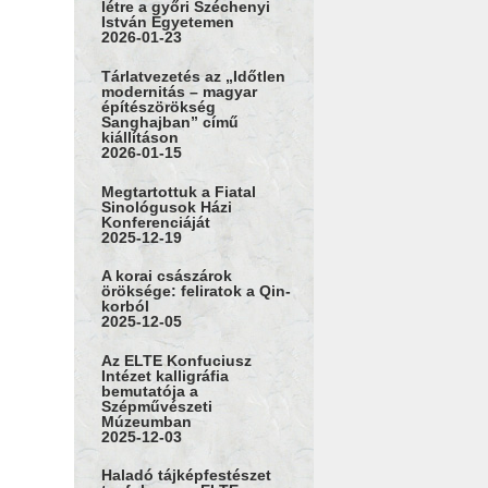
létre a győri Széchenyi
István Egyetemen
2026-01-23
Tárlatvezetés az „Időtlen
modernitás – magyar
építészörökség
Sanghajban” című
kiállításon
2026-01-15
Megtartottuk a Fiatal
Sinológusok Házi
Konferenciáját
2025-12-19
A korai császárok
öröksége: feliratok a Qin-
korból
2025-12-05
Az ELTE Konfuciusz
Intézet kalligráfia
bemutatója a
Szépművészeti
Múzeumban
2025-12-03
Haladó tájképfestészet