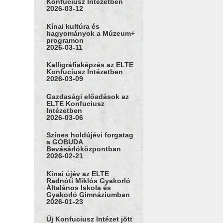
Konfuciusz Intézetben
2026-03-12
Kínai kultúra és
hagyományok a Múzeum+
programon
2026-03-11
Kalligráfiaképzés az ELTE
Konfuciusz Intézetben
2026-03-09
Gazdasági előadások az
ELTE Konfuciusz
Intézetben
2026-03-06
Színes holdújévi forgatag
a GOBUDA
Bevásárlóközpontban
2026-02-21
Kínai újév az ELTE
Radnóti Miklós Gyakorló
Általános Iskola és
Gyakorló Gimnáziumban
2026-01-23
Új Konfuciusz Intézet jött