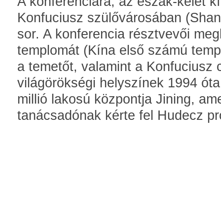
A konferenciára, az észak-kelet k
Konfuciusz szülővárosában (Shan
sor. A konferencia résztvevői meg
templomát (Kína első számú temp
a temetőt, valamint a Konfuciusz 
világörökségi helyszínek 1994 óta
millió lakosú központja Jining, am
tanácsadónak kérte fel Hudecz pr