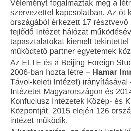
Véleményt fogalmaztak meg a létr
szervezettel kapcsolatban. Az öt 
országából érkezett 17 résztvevő 
fejlődő Intézet hálózat működésév
tapasztalatokat kiemelt tekintettel
működtető partner egyetemek köz
Az ELTE és a Beijing Foreign Stu
2006-ban hozta létre –
Hamar Im
Távol-keleti Intézet) irányításáva
Intézetet Magyarországon és 2014
Konfuciusz Intézetek Közép- és Ke
Központját. 2015 elején 126 orsz
intézet működik.