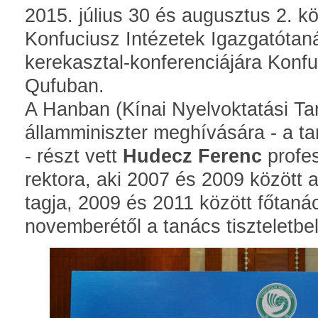
2015. július 30 és augusztus 2. kö
Konfuciusz Intézetek Igazgatótan
kerekasztal-konferenciájára Konf
Qufuban.
A Hanban (Kínai Nyelvoktatási Ta
államminiszter meghívására - a tan
- részt vett
Hudecz Ferenc
profes
rektora, aki 2007 és 2009 között 
tagja, 2009 és 2011 között főtaná
novemberétől a tanács tiszteletbeli