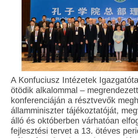
A Konfuciusz Intézetek Igazgató
ötödik alkalommal – megrendezett
konferenciáján a résztvevők megh
államminiszter tájékoztatóját, megv
álló és októberben várhatóan elfog
fejlesztési tervet a 13. ötéves pe