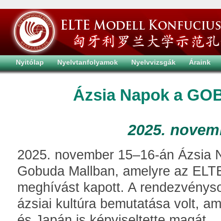
Nyitólap
Nyelvtanfolyamok
Nyelvvizsgák
Áraink
Ázsia Napok a GO
2025. novem
2025. november 15–16-án Ázsia N
Gobuda Mallban, amelyre az ELTE 
meghívást kapott. A rendezvényso
ázsiai kultúra bemutatása volt, a
és Japán is képviseltette magát.