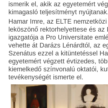
ismerik el, akik az egyetemért vé
kimagasló teljesítményt nyújtanak
Hamar Imre, az ELTE nemzetközi ü
leköszönő rektorhelyettese és az
igazgatója a Pro Universitate eml
vehette át Darázs Lénárdtól, az e
Szenátus ezzel a kitüntetéssel H
egyetemért végzett évtizedes, több
kiemelkedő színvonalú oktatói, kuta
tevékenységét ismerte el.