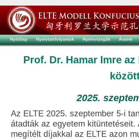
Nyitólap
Nyelvtanfolyamok
Nyelvvizsgák
Áraink
Prof. Dr. Hamar Imre az 
közöt
2025. szepte
Az ELTE 2025. szeptember 5-i ta
átadták az egyetem kitüntetéseit.
megítélt díjakkal az ELTE azon mu