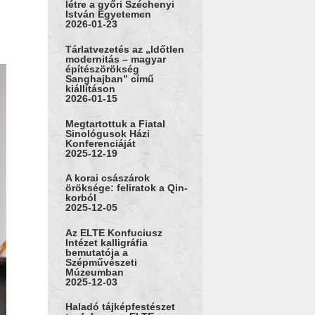
létre a győri Széchenyi
István Egyetemen
2026-01-23
Tárlatvezetés az „Időtlen
modernitás – magyar
építészörökség
Sanghajban” című
kiállításon
2026-01-15
Megtartottuk a Fiatal
Sinológusok Házi
Konferenciáját
2025-12-19
A korai császárok
öröksége: feliratok a Qin-
korból
2025-12-05
Az ELTE Konfuciusz
Intézet kalligráfia
bemutatója a
Szépművészeti
Múzeumban
2025-12-03
Haladó tájképfestészet