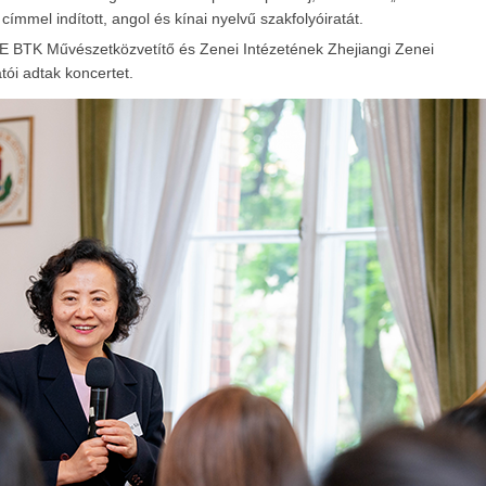
mmel indított, angol és kínai nyelvű szakfolyóiratát.
 BTK Művészetközvetítő és Zenei Intézetének Zhejiangi Zenei
ói adtak koncertet.