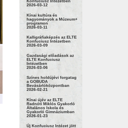
Konfuciusz Intézetben
2026-03-12
Kínai kultúra és
hagyományok a Múzeum+
programon
2026-03-11
Kalligráfiaképzés az ELTE
Konfuciusz Intézetben
2026-03-09
Gazdasági előadások az
ELTE Konfuciusz
Intézetben
2026-03-06
Színes holdújévi forgatag
a GOBUDA
Bevásárlóközpontban
2026-02-21
Kínai újév az ELTE
Radnóti Miklós Gyakorló
Általános Iskola és
Gyakorló Gimnáziumban
2026-01-23
Új Konfuciusz Intézet jött