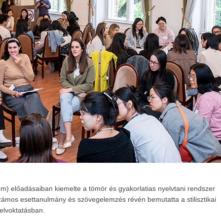
m) előadásaiban kiemelte a tömör és gyakorlatias nyelvtani rendszer
zámos esettanulmány és szövegelemzés révén bemutatta a stilisztikai
yelvoktatásban.