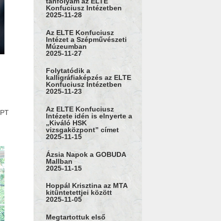
tanfolyam az ELTE
Konfuciusz Intézetben
2025-11-28
Az ELTE Konfuciusz
Intézet a Szépművészeti
Múzeumban
2025-11-27
Folytatódik a
kalligráfiaképzés az ELTE
Konfuciusz Intézetben
2025-11-23
Az ELTE Konfuciusz
GPT
Intézete idén is elnyerte a
„Kiváló HSK
vizsgaközpont” címet
2025-11-15
Ázsia Napok a GOBUDA
Mallban
2025-11-15
Hoppál Krisztina az MTA
kitüntetettjei között
2025-11-05
Megtartottuk első