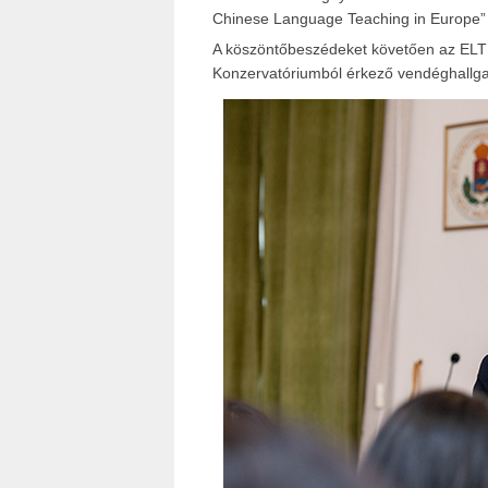
Chinese Language Teaching in Europe” cí
A köszöntőbeszédeket követően az ELTE
Konzervatóriumból érkező vendéghallgat