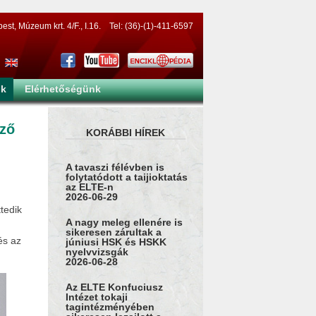
t, Múzeum krt. 4/F., I.16. Tel: (36)-(1)-411-6597
nk
Elérhetőségünk
pző
KORÁBBI HÍREK
A tavaszi félévben is
folytatódott a taijioktatás
az ELTE-n
2026-06-29
tedik
A nagy meleg ellenére is
sikeresen zárultak a
és az
júniusi HSK és HSKK
nyelvvizsgák
2026-06-28
Az ELTE Konfuciusz
Intézet tokaji
tagintézményében