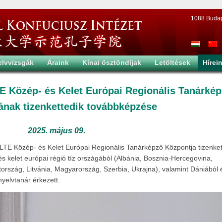
1088 Budapes
elvvizsgák
Áraink
Kínai ösztöndíjak
Letöltések
Hírei
TE Közép- és Kelet Európai Regionális Tanárké
ának tizenkettedik továbbképzése
2025. május 09.
ELTE Közép- és Kelet Európai Regionális Tanárképző Központja tizenket
s kelet európai régió tíz országából (Albánia, Bosznia-Hercegovina,
tország, Litvánia, Magyarország, Szerbia, Ukrajna), valamint Dániából 
yelvtanár érkezett.