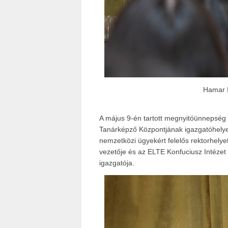
Hamar I
A május 9-én tartott megnyitóünnepség
Tanárképző Központjának igazgatóhelye
nemzetközi ügyekért felelős rektorhely
vezetője és az ELTE Konfuciusz Intézet 
igazgatója.