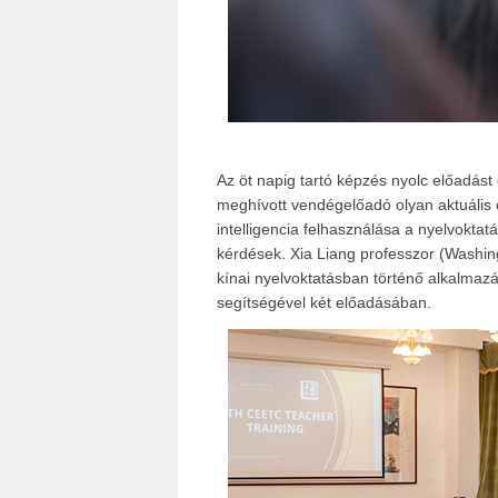
Az öt napig tartó képzés nyolc előadást
meghívott vendégelőadó olyan aktuális é
intelligencia felhasználása a nyelvokta
kérdések. Xia Liang professzor (Washing
kínai nyelvoktatásban történő alkalmazás
segítségével két előadásában.