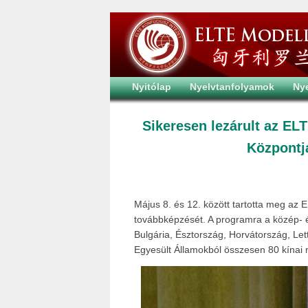
Nyitólap
Nyelvtanfolyamok
Ny
Sikeresen lezárult az EL
Központj
Május 8. és 12. között tartotta meg az 
továbbképzését. A programra a közép- é
Bulgária, Észtország, Horvátország, Let
Egyesült Államokból összesen 80 kínai n