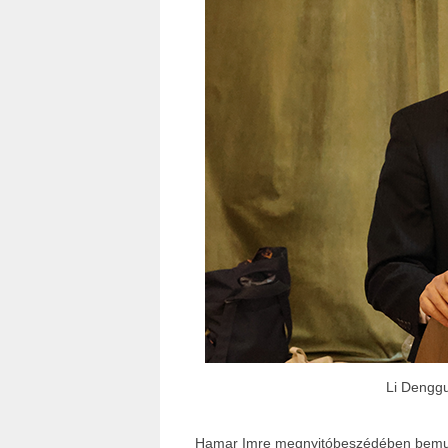
Li Denggu
Hamar Imre megnyitóbeszédében bemuta