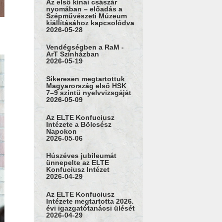
Az első kínai császár
nyomában – előadás a
Szépművészeti Múzeum
kiállításához kapcsolódva
2026-05-28
Vendégségben a RaM -
ArT Színházban
2026-05-19
Sikeresen megtartottuk
Magyarország első HSK
7–9 színtű nyelvvizsgáját
2026-05-09
Az ELTE Konfuciusz
Intézete a Bölcsész
Napokon
2026-05-06
Húszéves jubileumát
ünnepelte az ELTE
Konfuciusz Intézet
2026-04-29
Az ELTE Konfuciusz
Intézete megtartotta 2026.
évi igazgatótanácsi ülését
2026-04-29