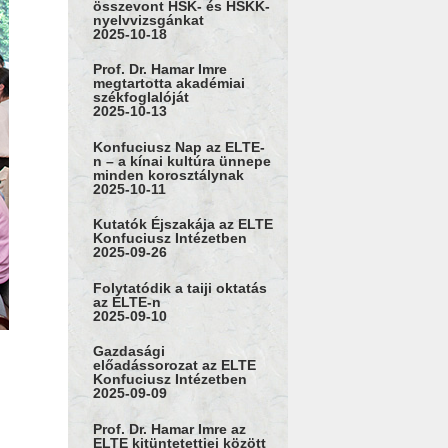
összevont HSK- és HSKK-
nyelvvizsgánkat
2025-10-18
Prof. Dr. Hamar Imre
megtartotta akadémiai
székfoglalóját
2025-10-13
Konfuciusz Nap az ELTE-
n – a kínai kultúra ünnepe
minden korosztálynak
2025-10-11
Kutatók Éjszakája az ELTE
Konfuciusz Intézetben
2025-09-26
Folytatódik a taiji oktatás
az ELTE-n
2025-09-10
Gazdasági
előadássorozat az ELTE
Konfuciusz Intézetben
2025-09-09
Prof. Dr. Hamar Imre az
ELTE kitüntetettjei között