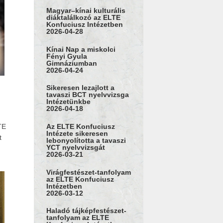
Magyar–kínai kulturális
diáktalálkozó az ELTE
Konfuciusz Intézetben
2026-04-28
Kínai Nap a miskolci
Fényi Gyula
Gimnáziumban
2026-04-24
Sikeresen lezajlott a
tavaszi BCT nyelvvizsga
Intézetünkbe
2026-04-18
Az ELTE Konfuciusz
TE
Intézete sikeresen
t
lebonyolította a tavaszi
YCT nyelvvizsgát
2026-03-21
Virágfestészet-tanfolyam
az ELTE Konfuciusz
Intézetben
2026-03-12
Haladó tájképfestészet-
tanfolyam az ELTE