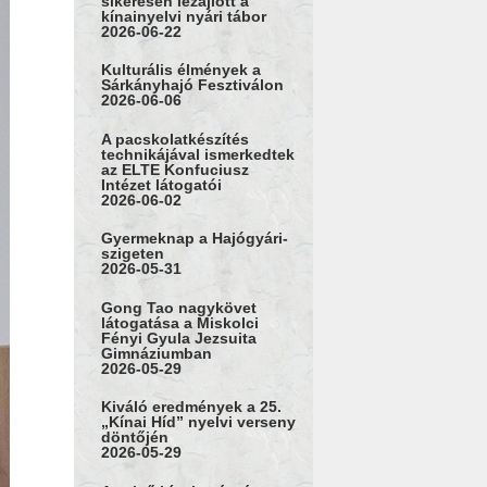
sikeresen lezajlott a
kínainyelvi nyári tábor
2026-06-22
Kulturális élmények a
Sárkányhajó Fesztiválon
2026-06-06
A pacskolatkészítés
technikájával ismerkedtek
az ELTE Konfuciusz
Intézet látogatói
2026-06-02
Gyermeknap a Hajógyári-
szigeten
2026-05-31
Gong Tao nagykövet
látogatása a Miskolci
Fényi Gyula Jezsuita
Gimnáziumban
2026-05-29
Kiváló eredmények a 25.
„Kínai Híd” nyelvi verseny
döntőjén
2026-05-29