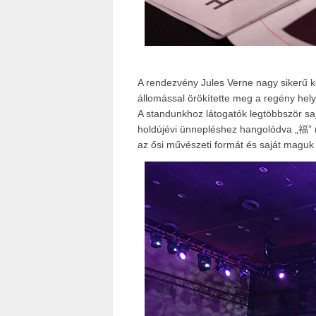
A rendezvény Jules Verne nagy sikerű kö
állomással örökítette meg a regény hely
A standunkhoz látogatók legtöbbször sajá
holdújévi ünnepléshez hangolódva „福” (bo
az ősi művészeti formát és saját maguk k