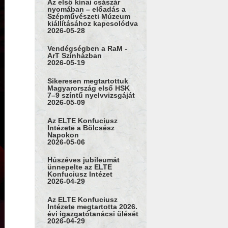
Az első kínai császár
nyomában – előadás a
Szépművészeti Múzeum
kiállításához kapcsolódva
2026-05-28
Vendégségben a RaM -
ArT Színházban
2026-05-19
Sikeresen megtartottuk
Magyarország első HSK
7–9 színtű nyelvvizsgáját
2026-05-09
Az ELTE Konfuciusz
Intézete a Bölcsész
Napokon
2026-05-06
Húszéves jubileumát
ünnepelte az ELTE
Konfuciusz Intézet
2026-04-29
Az ELTE Konfuciusz
Intézete megtartotta 2026.
évi igazgatótanácsi ülését
2026-04-29