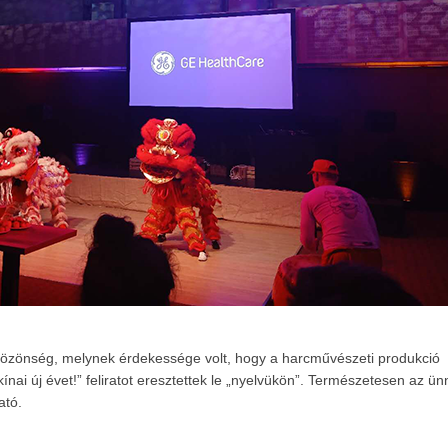
 közönség, melynek érdekessége volt, hogy a harcművészeti produkció
nai új évet!” feliratot eresztettek le „nyelvükön”. Természetesen az ün
ató.