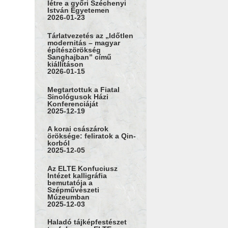
létre a győri Széchenyi
István Egyetemen
2026-01-23
Tárlatvezetés az „Időtlen
modernitás – magyar
építészörökség
Sanghajban” című
kiállításon
2026-01-15
Megtartottuk a Fiatal
Sinológusok Házi
Konferenciáját
2025-12-19
A korai császárok
öröksége: feliratok a Qin-
korból
2025-12-05
Az ELTE Konfuciusz
Intézet kalligráfia
bemutatója a
Szépművészeti
Múzeumban
2025-12-03
Haladó tájképfestészet