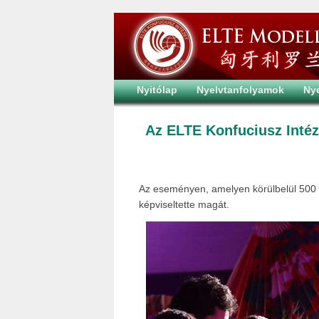
Nyitólap
Nyelvtanfolyamok
Ny
Az ELTE Konfuciusz Intéz
Az eseményen, amelyen körülbelül 500 fő
képviseltette magát.