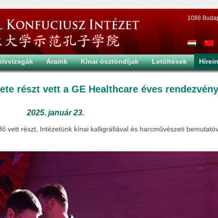
1088 Budapes
elvvizsgák
Áraink
Kínai ösztöndíjak
Letöltések
Hírei
ete részt vett a GE Healthcare éves rendezvén
2025. január 23.
 vett részt, Intézetünk kínai kalligráfiával és harcművészeti bemutatóv