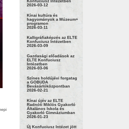
Konfuciusz Intézetben
2026-03-12
Kínai kultúra és
hagyományok a Múzeum+
programon
2026-03-11
Kalligráfiaképzés az ELTE
Konfuciusz Intézetben
2026-03-09
Gazdasági előadások az
ELTE Konfuciusz
Intézetben
2026-03-06
Színes holdújévi forgatag
a GOBUDA
Bevásárlóközpontban
2026-02-21
Kínai újév az ELTE
Radnóti Miklós Gyakorló
Általános Iskola és
nepi
Gyakorló Gimnáziumban
2026-01-23
Új Konfuciusz Intézet jött