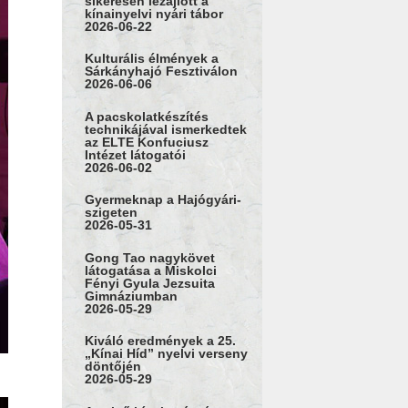
sikeresen lezajlott a
kínainyelvi nyári tábor
2026-06-22
Kulturális élmények a
Sárkányhajó Fesztiválon
2026-06-06
A pacskolatkészítés
technikájával ismerkedtek
az ELTE Konfuciusz
Intézet látogatói
2026-06-02
Gyermeknap a Hajógyári-
szigeten
2026-05-31
Gong Tao nagykövet
látogatása a Miskolci
Fényi Gyula Jezsuita
Gimnáziumban
2026-05-29
Kiváló eredmények a 25.
„Kínai Híd” nyelvi verseny
döntőjén
2026-05-29