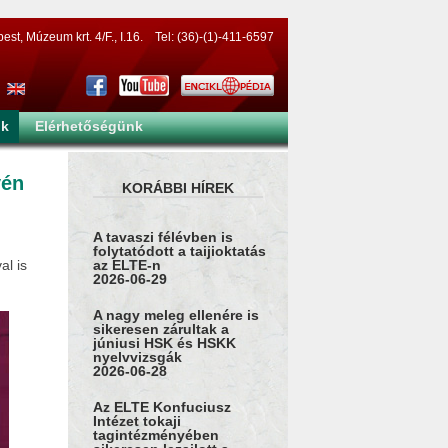
t, Múzeum krt. 4/F., I.16. Tel: (36)-(1)-411-6597
nk
Elérhetőségünk
yén
KORÁBBI HÍREK
A tavaszi félévben is
folytatódott a taijioktatás
al is
az ELTE-n
2026-06-29
A nagy meleg ellenére is
sikeresen zárultak a
júniusi HSK és HSKK
nyelvvizsgák
2026-06-28
Az ELTE Konfuciusz
Intézet tokaji
tagintézményében