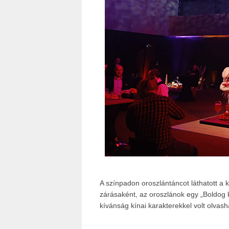
A színpadon oroszlántáncot láthatott a
zárásaként, az oroszlánok egy „Boldog kí
kívánság kínai karakterekkel volt olvash