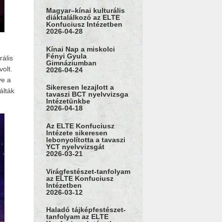
Magyar–kínai kulturális
diáktalálkozó az ELTE
Konfuciusz Intézetben
2026-04-28
Kínai Nap a miskolci
Fényi Gyula
rális
Gimnáziumban
olt.
2026-04-24
ve a
Sikeresen lezajlott a
álták
tavaszi BCT nyelvvizsga
Intézetünkbe
2026-04-18
Az ELTE Konfuciusz
Intézete sikeresen
lebonyolította a tavaszi
YCT nyelvvizsgát
2026-03-21
Virágfestészet-tanfolyam
az ELTE Konfuciusz
Intézetben
2026-03-12
Haladó tájképfestészet-
tanfolyam az ELTE