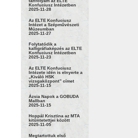
tanfolyam az ELTE
Konfuciusz Intézetben
2025-11-28
Az ELTE Konfuciusz
Intézet a Szépművészeti
Múzeumban
2025-11-27
Folytatódik a
kalligráfiaképzés az ELTE
Konfuciusz Intézetben
2025-11-23
Az ELTE Konfuciusz
Intézete idén is elnyerte a
„Kiváló HSK
vizsgaközpont” címet
2025-11-15
Ázsia Napok a GOBUDA
Mallban
2025-11-15
Hoppál Krisztina az MTA
kitüntetettjei között
2025-11-05
Megtartottuk első