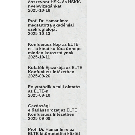
összevont HSK- és HSKK-
nyelvvizsgánkat
2025-10-18
Prof. Dr. Hamar Imre
megtartotta akadémiai
székfoglalóját
2025-10-13
Konfuciusz Nap az ELTE-
n – a kínai kultúra ünnepe
minden korosztálynak
2025-10-11
Kutatók Éjszakája az ELTE
Konfuciusz Intézetben
2025-09-26
Folytatódik a taiji oktatás
az ELTE-n
2025-09-10
Gazdasági
előadássorozat az ELTE
Konfuciusz Intézetben
2025-09-09
Prof. Dr. Hamar Imre az
ELTE kitüntetettjei között