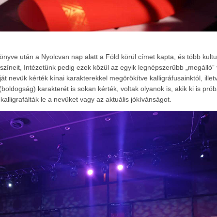
nyve után a Nyolcvan nap alatt a Föld körül címet kapta, és több kultu
színeit, Intézetünk pedig ezek közül az egyik legnépszerűbb „megálló” v
t nevük kérték kínai karakterekkel megörökítve kalligráfusainktól, illet
ldogság) karakterét is sokan kérték, voltak olyanok is, akik ki is prób
alligrafálták le a nevüket vagy az aktuális jókívánságot.