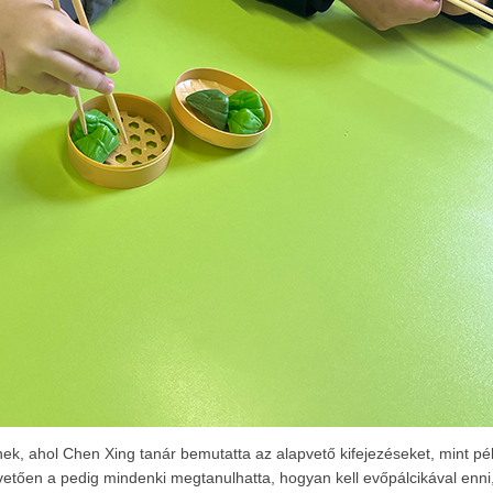
knek, ahol Chen Xing tanár bemutatta az alapvető kifejezéseket, mint pé
követően a pedig mindenki megtanulhatta, hogyan kell evőpálcikával enni