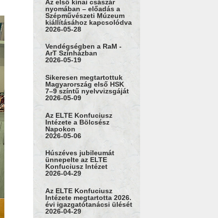
Az első kínai császár
nyomában – előadás a
Szépművészeti Múzeum
kiállításához kapcsolódva
2026-05-28
Vendégségben a RaM -
ArT Színházban
2026-05-19
Sikeresen megtartottuk
Magyarország első HSK
7–9 színtű nyelvvizsgáját
2026-05-09
Az ELTE Konfuciusz
Intézete a Bölcsész
Napokon
2026-05-06
Húszéves jubileumát
ünnepelte az ELTE
Konfuciusz Intézet
2026-04-29
Az ELTE Konfuciusz
Intézete megtartotta 2026.
évi igazgatótanácsi ülését
2026-04-29