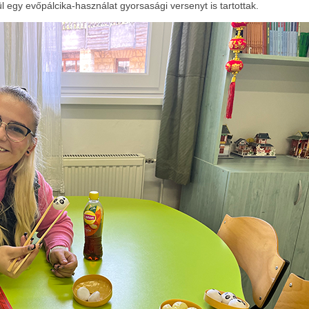
l egy evőpálcika-használat gyorsasági versenyt is tartottak.