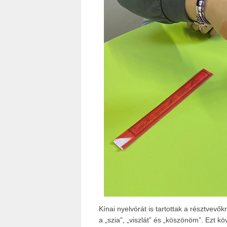
Kínai nyelvórát is tartottak a résztvevő
a „szia”, „viszlát” és „köszönöm”. Ezt 