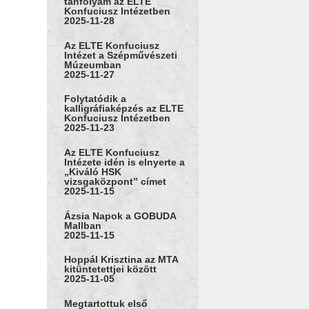
tanfolyam az ELTE
Konfuciusz Intézetben
2025-11-28
Az ELTE Konfuciusz
Intézet a Szépművészeti
Múzeumban
2025-11-27
Folytatódik a
kalligráfiaképzés az ELTE
Konfuciusz Intézetben
2025-11-23
Az ELTE Konfuciusz
Intézete idén is elnyerte a
„Kiváló HSK
vizsgaközpont” címet
2025-11-15
Ázsia Napok a GOBUDA
Mallban
2025-11-15
Hoppál Krisztina az MTA
kitüntetettjei között
2025-11-05
Megtartottuk első