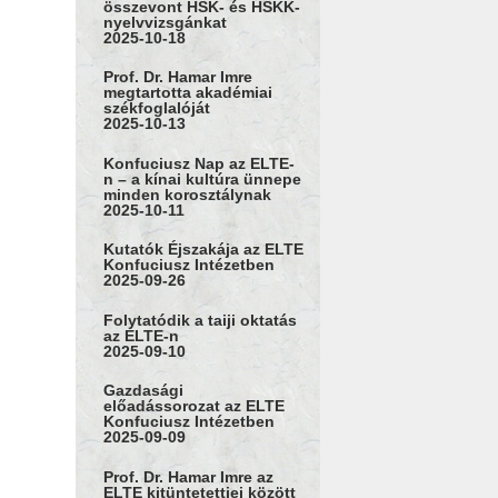
összevont HSK- és HSKK-
nyelvvizsgánkat
2025-10-18
Prof. Dr. Hamar Imre
megtartotta akadémiai
székfoglalóját
2025-10-13
Konfuciusz Nap az ELTE-
n – a kínai kultúra ünnepe
minden korosztálynak
2025-10-11
Kutatók Éjszakája az ELTE
Konfuciusz Intézetben
2025-09-26
Folytatódik a taiji oktatás
az ELTE-n
2025-09-10
Gazdasági
előadássorozat az ELTE
Konfuciusz Intézetben
2025-09-09
Prof. Dr. Hamar Imre az
ELTE kitüntetettjei között