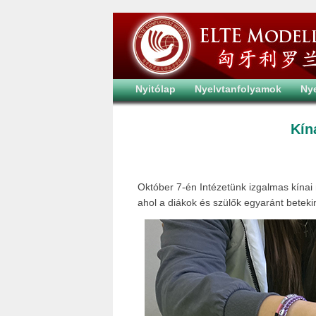
Nyitólap
Nyelvtanfolyamok
Ny
Kín
Október 7-én Intézetünk izgalmas kínai 
ahol a diákok és szülők egyaránt beteki