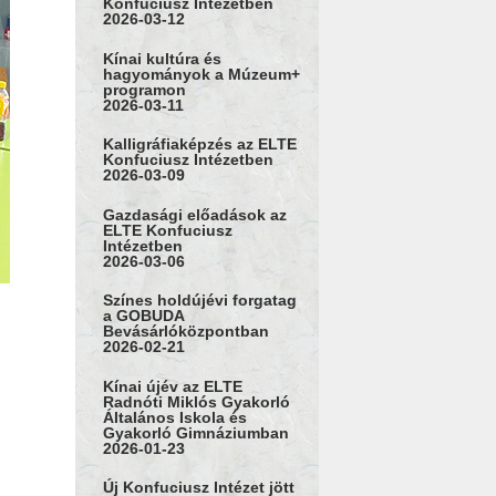
Konfuciusz Intézetben
2026-03-12
Kínai kultúra és
hagyományok a Múzeum+
programon
2026-03-11
Kalligráfiaképzés az ELTE
Konfuciusz Intézetben
2026-03-09
Gazdasági előadások az
ELTE Konfuciusz
Intézetben
2026-03-06
Színes holdújévi forgatag
a GOBUDA
Bevásárlóközpontban
2026-02-21
Kínai újév az ELTE
Radnóti Miklós Gyakorló
Általános Iskola és
Gyakorló Gimnáziumban
2026-01-23
Új Konfuciusz Intézet jött