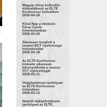
Magyar–kínai kulturális
diáktalálkozó az ELTE
Konfuciusz Intézetben
2026-04-28
Kínai Nap a miskolci
Fényi Gyula
Gimnáziumban
a
2026-04-24
Sikeresen lezajlott a
tavaszi BCT nyelvvizsga
Intézetünkbe
2026-04-18
Az ELTE Konfuciusz
Intézete sikeresen
lebonyolította a tavaszi
YCT nyelvvizsgát
2026-03-21
Virágfestészet-tanfolyam
az ELTE Konfuciusz
Intézetben
2026-03-12
Haladó tájképfestészet-
tanfolyam az ELTE