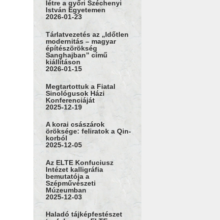
létre a győri Széchenyi
István Egyetemen
2026-01-23
Tárlatvezetés az „Időtlen
modernitás – magyar
építészörökség
Sanghajban” című
kiállításon
2026-01-15
Megtartottuk a Fiatal
Sinológusok Házi
Konferenciáját
2025-12-19
A korai császárok
öröksége: feliratok a Qin-
korból
2025-12-05
Az ELTE Konfuciusz
Intézet kalligráfia
bemutatója a
Szépművészeti
Múzeumban
2025-12-03
Haladó tájképfestészet