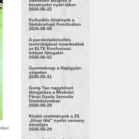
sikeresen lezajlott a
kínainyelvi nyári tábor
2026-06-22
Kulturális élmények a
Sárkányhajó Fesztiválon
2026-06-06
A pacskolatkészítés
technikájával ismerkedtek
az ELTE Konfuciusz
Intézet látogatói
2026-06-02
Gyermeknap a Hajógyári-
szigeten
2026-05-31
Gong Tao nagykövet
látogatása a Miskolci
Fényi Gyula Jezsuita
Gimnáziumban
2026-05-29
Kiváló eredmények a 25.
„Kínai Híd” nyelvi verseny
döntőjén
ldául
2026-05-29
,