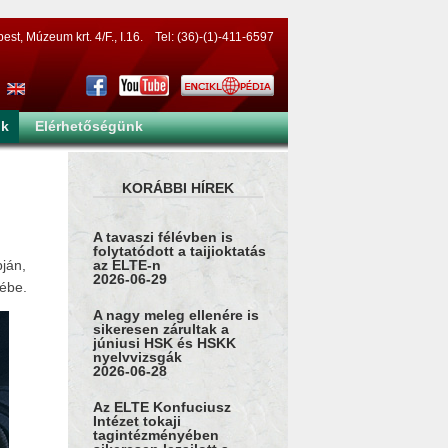
t, Múzeum krt. 4/F., I.16. Tel: (36)-(1)-411-6597
nk
Elérhetőségünk
KORÁBBI HÍREK
A tavaszi félévben is
folytatódott a taijioktatás
pján,
az ELTE-n
2026-06-29
tébe.
A nagy meleg ellenére is
sikeresen zárultak a
júniusi HSK és HSKK
nyelvvizsgák
2026-06-28
Az ELTE Konfuciusz
Intézet tokaji
tagintézményében