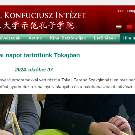
1088 Budapes
elvvizsgák
Áraink
Kínai ösztöndíjak
Letöltések
Hírei
ai napot tartottunk Tokajban
2024. október 07.
nyelvi programokkal vett részt a Tokaji Ferenc Szakgimnázium nyílt na
ntést nyerhettek a kínai nyelv alapjaiba és a pálcikahasználat művésze