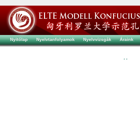
Nyitólap
Nyelvtanfolyamok
Nyelvvizsgák
Áraink
. .