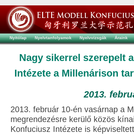
Nyitólap
Nyelvtanfolyamok
Nyelvvizsgák
Áraink
Nagy sikerrel szerepelt
Intézete a Millenárison ta
2013. febru
2013. február 10-én vasárnap a Mi
megrendezésre kerülő közös kínai
Konfuciusz Intézete is képviseltet