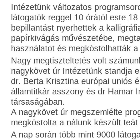
Intézetünk változatos programsoro
látogatók reggel 10 órától este 1
bepillantást nyerhettek a kalligrá
papírkivágás művészetébe, megtan
használatot és megkóstolhatták a 
Nagy megtiszteltetés volt számun
nagykövet úr Intézetünk standja elő
dr. Berta Krisztina európai uniós 
államtitkár asszony és dr Hamar I
társaságában.
A nagykövet úr megszemlélte pro
megkóstolta a nálunk készült teát 
A nap során több mint 9000 látoga