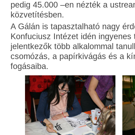
pedig 45.000 –en nézték a ustrea
közvetítésben.
A Gálán is tapasztalható nagy ér
Konfuciusz Intézet idén ingyenes 
jelentkezők több alkalommal tanulh
csomózás, a papírkivágás és a k
fogásaiba.