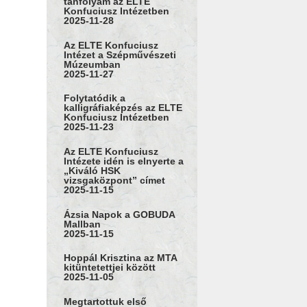
tanfolyam az ELTE
Konfuciusz Intézetben
2025-11-28
Az ELTE Konfuciusz
Intézet a Szépművészeti
Múzeumban
2025-11-27
Folytatódik a
kalligráfiaképzés az ELTE
Konfuciusz Intézetben
2025-11-23
Az ELTE Konfuciusz
Intézete idén is elnyerte a
„Kiváló HSK
vizsgaközpont” címet
2025-11-15
Ázsia Napok a GOBUDA
Mallban
2025-11-15
Hoppál Krisztina az MTA
kitüntetettjei között
2025-11-05
Megtartottuk első