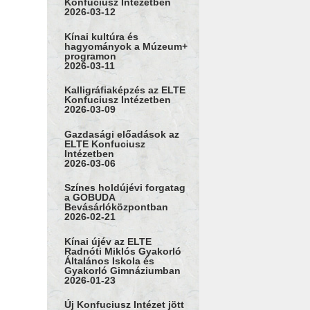
Konfuciusz Intézetben
2026-03-12
Kínai kultúra és
hagyományok a Múzeum+
programon
2026-03-11
Kalligráfiaképzés az ELTE
Konfuciusz Intézetben
2026-03-09
Gazdasági előadások az
ELTE Konfuciusz
Intézetben
2026-03-06
Színes holdújévi forgatag
a GOBUDA
Bevásárlóközpontban
2026-02-21
Kínai újév az ELTE
Radnóti Miklós Gyakorló
Általános Iskola és
Gyakorló Gimnáziumban
2026-01-23
Új Konfuciusz Intézet jött