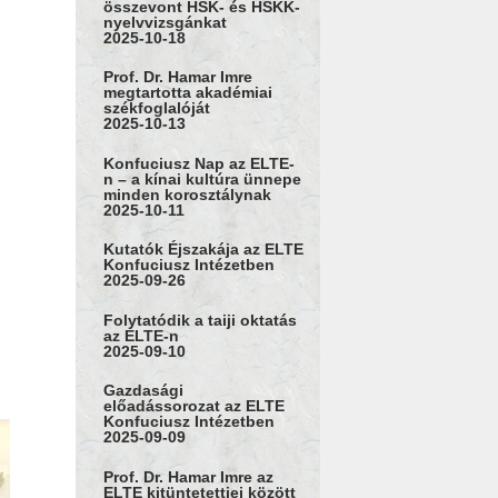
összevont HSK- és HSKK-
nyelvvizsgánkat
2025-10-18
Prof. Dr. Hamar Imre
megtartotta akadémiai
székfoglalóját
2025-10-13
Konfuciusz Nap az ELTE-
n – a kínai kultúra ünnepe
minden korosztálynak
2025-10-11
Kutatók Éjszakája az ELTE
Konfuciusz Intézetben
2025-09-26
Folytatódik a taiji oktatás
az ELTE-n
2025-09-10
Gazdasági
előadássorozat az ELTE
Konfuciusz Intézetben
2025-09-09
Prof. Dr. Hamar Imre az
ELTE kitüntetettjei között