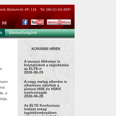
t, Múzeum krt. 4/F., I.16. Tel: (36)-(1)-411-6597
nk
Elérhetőségünk
KORÁBBI HÍREK
A tavaszi félévben is
folytatódott a taijioktatás
lú
az ELTE-n
2026-06-29
A nagy meleg ellenére is
ényen
sikeresen zárultak a
ínai
júniusi HSK és HSKK
nyelvvizsgák
in
, a
2026-06-28
tója,
s
Az ELTE Konfuciusz
Intézet tokaji
tagintézményében