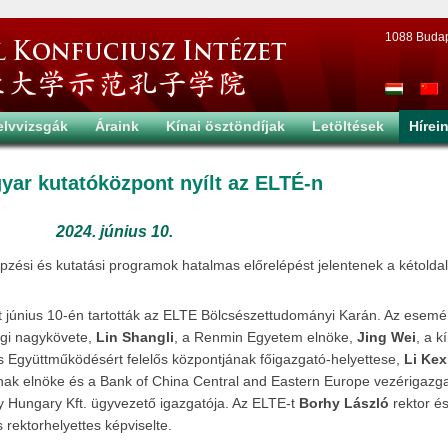
1088 Budapes
elvvizsgák
Áraink
Kínai ösztöndíjak
Letöltések
Hírei
yar kutatóközpont nyílt az ELTÉ-n
2024. június 10.
ési és kutatási programok hatalmas előrelépést jelentenek a kétolda
t június 10-én tartották az ELTE Bölcsészettudományi Karán. Az esem
gi nagykövete,
Lin Shangli
, a Renmin Egyetem elnöke,
Jing Wei
, a k
és Együttműködésért felelős központjának főigazgató-helyettese,
Li Kex
ak elnöke és a Bank of China Central and Eastern Europe vezérigazga
y Hungary Kft. ügyvezető igazgatója. Az ELTE-t
Borhy László
rektor é
 rektorhelyettes képviselte.