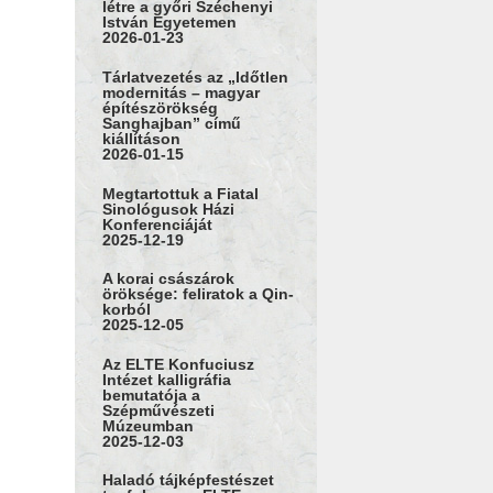
létre a győri Széchenyi
István Egyetemen
2026-01-23
Tárlatvezetés az „Időtlen
modernitás – magyar
építészörökség
Sanghajban” című
kiállításon
2026-01-15
Megtartottuk a Fiatal
Sinológusok Házi
Konferenciáját
2025-12-19
A korai császárok
öröksége: feliratok a Qin-
korból
2025-12-05
Az ELTE Konfuciusz
Intézet kalligráfia
bemutatója a
Szépművészeti
Múzeumban
2025-12-03
Haladó tájképfestészet