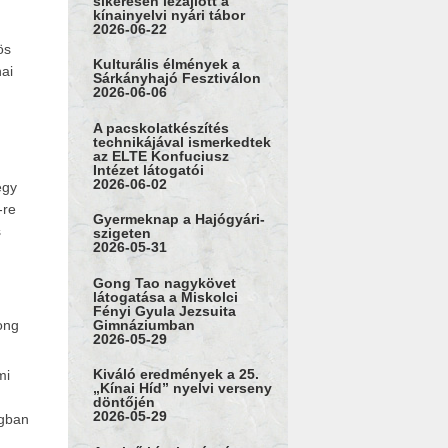
sikeresen lezajlott a
kínainyelvi nyári tábor
2026-06-22
ös
Kulturális élmények a
nai
Sárkányhajó Fesztiválon
2026-06-06
A pacskolatkészítés
technikájával ismerkedtek
az ELTE Konfuciusz
Intézet látogatói
2026-06-02
egy
-re
Gyermeknap a Hajógyári-
s
szigeten
2026-05-31
Gong Tao nagykövet
látogatása a Miskolci
Fényi Gyula Jezsuita
Gimnáziumban
ong
2026-05-29
Kiváló eredmények a 25.
mi
„Kínai Híd” nyelvi verseny
döntőjén
2026-05-29
ágban