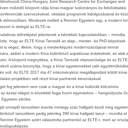
étrehozott China-Hungary Joint Research Centre for Exchanges and
néven működő központ célja kínai-magyar tudományos és felsőoktatási
 konferenciák szervezésével, oktatási programok kidolgozásával és köz
znek előmozdítani. Mindezek mellett a Renmin Egyetem egy, a modern kí
szort is delegál az ELTE-re.
hatalmas előrelépést jelentenek a kétoldalú kapcsolatokban – mondta
dézte, hogy az ELTE Kínai Tanszék az alap-, mester- és PhD-képzések
et is végez, illetve, hogy a mesterképzés modernizációjával immár
ámára, akiket a modern Kína különböző aspektusai érdekelnek, és akik 
befutni. A központ megnyitása, a Kínai Tanszék népszerűsége és az ELTE
vekvő száma bizonyítja, hogy a kínai egyetemekkel való együttműködé
ntés volt. Az ELTE 2017 óta 47 intézményközi megállapodást kötött kínai
atási projektben vett részt kínai partnerek bevonásával.
et fog jelenteni nem csak a magyar és a kínai kultúrák kölcsönös
z ázsiai világot is közelebb fogja hozni egymáshoz – hangsúlyozta G
n Egyetem elnöke.
ját ünneplő tanszéken évente mintegy száz hallgató kezdi meg egyete
önböző tanszékein pedig jelenleg 390 kínai hallgató tanul – mondta el
a Renmin Egyetem azért választotta partneréül az ELTE-t, mert az orsz
 sinológusképzés.