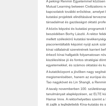
A pekingi Renmin Egyetemmel közösen l
Mutual Learning between Civilizations 
kapcsolatok további erősítése, amelyet
kutatási projektek elindításával terve
társadalmat és gazdaságot oktató profes
A közös képzési és kutatási programok 
beszédében Borhy László. A rektor feli
mellett széleskörű kutatási tevékenység
piacorientáltabb képzést nyújt azok sz
kínai vállalatnál szeretnének karriert 
érkező kínai hallgatók folyamatosan nö
kiszélesítése jó és fontos stratégiai dö
egyetemekkel, és számos oktatási és kut
A kutatóközpont a jövőben nagy segítség
megismerésében, hanem az európai és a
Tao nagykövet és Lin Shangli, a Renmi
A tavaly novemberben 100. születésnap
tanulmányait alapképzésen, az ELTE kül
Hamar Imre. A rektorhelyettes szerint 
itt zajlik a legfejlettebb Kína-kutatás és