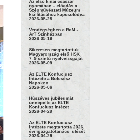
Az első kínai császár
nyomában – előadás a
Szépművészeti Múzeum
kiállításához kapcsolódva
2026-05-28
Vendégségben a RaM -
ArT Színházban
2026-05-19
Sikeresen megtartottuk
Magyarország első HSK
7–9 színtű nyelvvizsgáját
2026-05-09
Az ELTE Konfuciusz
Intézete a Bölcsész
Napokon
2026-05-06
Húszéves jubileumát
ünnepelte az ELTE
Konfuciusz Intézet
2026-04-29
Az ELTE Konfuciusz
Intézete megtartotta 2026.
évi igazgatótanácsi ülését
2026-04-29