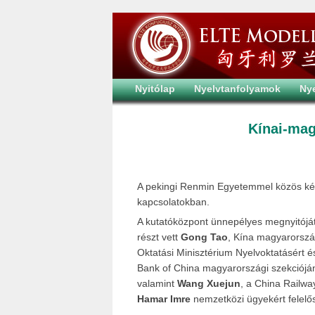
Nyitólap
Nyelvtanfolyamok
Ny
Kínai-mag
A pekingi Renmin Egyetemmel közös képz
kapcsolatokban.
A kutatóközpont ünnepélyes megnyitójá
részt vett
Gong Tao
, Kína magyarorszá
Oktatási Minisztérium Nyelvoktatásért 
Bank of China magyarországi szekcióján
valamint
Wang Xuejun
, a China Railwa
Hamar Imre
nemzetközi ügyekért felelős