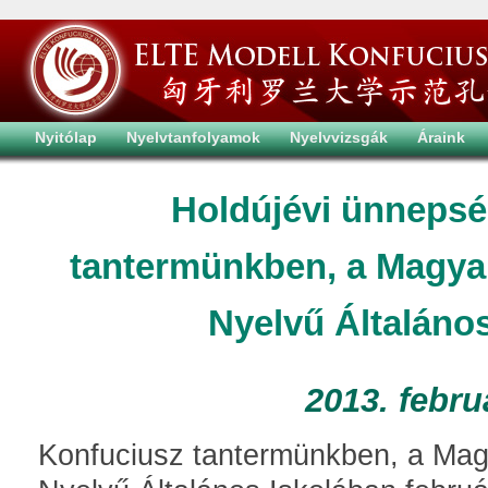
Nyitólap
Nyelvtanfolyamok
Nyelvvizsgák
Áraink
Holdújévi ünnepsé
tantermünkben, a Magyar
Nyelvű Általáno
2013. febru
Konfuciusz tantermünkben, a Magy