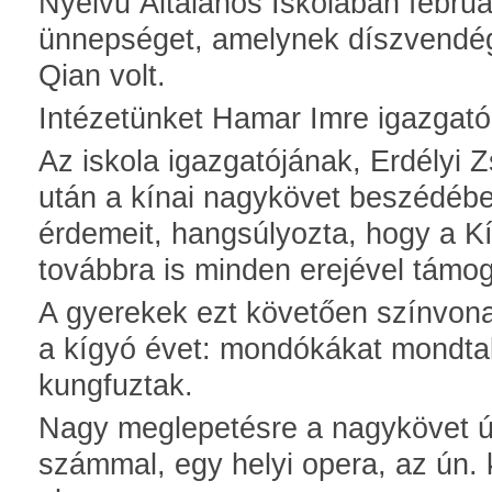
Nyelvű Általános Iskolában február
ünnepséget, amelynek díszvendég
Qian volt.
Intézetünket Hamar Imre igazgató 
Az iskola igazgatójának, Erdélyi
után a kínai nagykövet beszédébe
érdemeit, hangsúlyozta, hogy a K
továbbra is minden erejével támoga
A gyerekek ezt követően színvona
a kígyó évet: mondókákat mondtak
kungfuztak.
Nagy meglepetésre a nagykövet úr
számmal, egy helyi opera, az ún. 