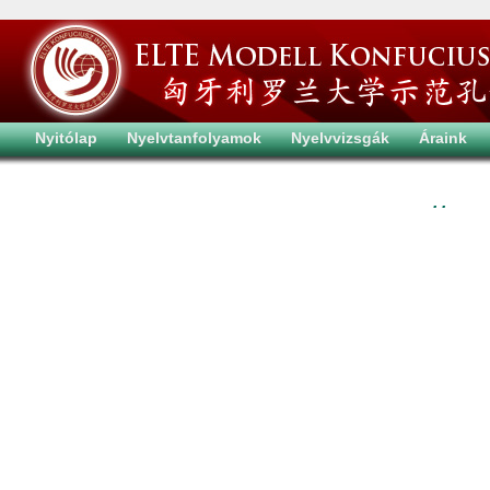
Nyitólap
Nyelvtanfolyamok
Nyelvvizsgák
Áraink
. .