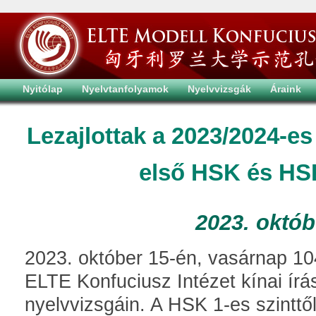
Nyitólap
Nyelvtanfolyamok
Nyelvvizsgák
Áraink
Lezajlottak a 2023/2024-es
első HSK és HS
2023. októb
2023. október 15-én, vasárnap 104
ELTE Konfuciusz Intézet kínai írás
nyelvvizsgáin. A HSK 1-es szinttől