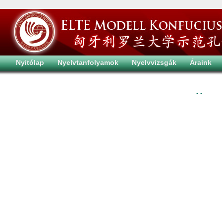
Nyitólap
Nyelvtanfolyamok
Nyelvvizsgák
Áraink
. .