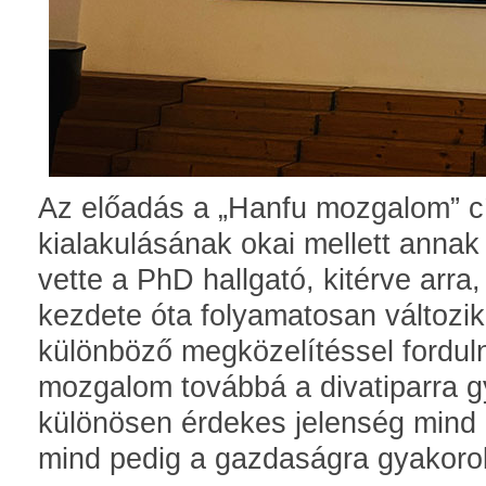
Az előadás a „Hanfu mozgalom” c
kialakulásának okai mellett annak 
vette a PhD hallgató, kitérve arr
kezdete óta folyamatosan változik
különböző megközelítéssel forduln
mozgalom továbbá a divatiparra gy
különösen érdekes jelenség mind 
mind pedig a gazdaságra gyakorol