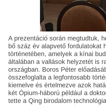
A prezentáció során megtudtuk, ho
bő száz év alapvető fordulatokat 
történetében, amelyek a kínai bud
általában a vallások helyzetét is r
országban. Boros Péter előadásáb
összefoglalta a legfontosabb tör
kiemelve és értelmezve azok hatá
két Ópium-háború például a doktorj
tette a Qing birodalom technológi