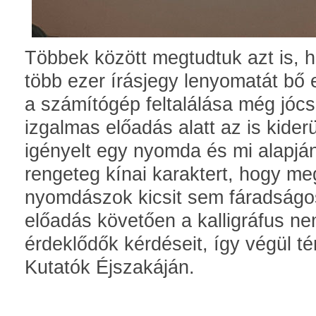
Többek között megtudtuk azt is, h
több ezer írásjegy lenyomatát bő e
a számítógép feltalálása még jóc
izgalmas előadás alatt az is kider
igényelt egy nyomda és mi alapjá
rengeteg kínai karaktert, hogy m
nyomdászok kicsit sem fáradságo
előadás követően a kalligráfus n
érdeklődők kérdéseit, így végül té
Kutatók Éjszakáján.