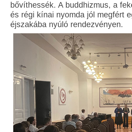
bővíthessék. A buddhizmus, a feke
és régi kínai nyomda jól megfért 
éjszakába nyúló rendezvényen.