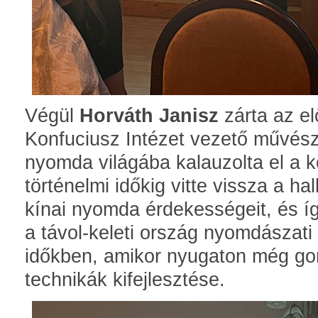
Végül
Horváth Janisz
zárta az e
Konfuciusz Intézet vezető művészet
nyomda világába kalauzolta el a 
történelmi időkig vitte vissza a ha
kínai nyomda érdekességeit, és í
a távol-keleti ország nyomdászati
időkben, amikor nyugaton még go
technikák kifejlesztése.