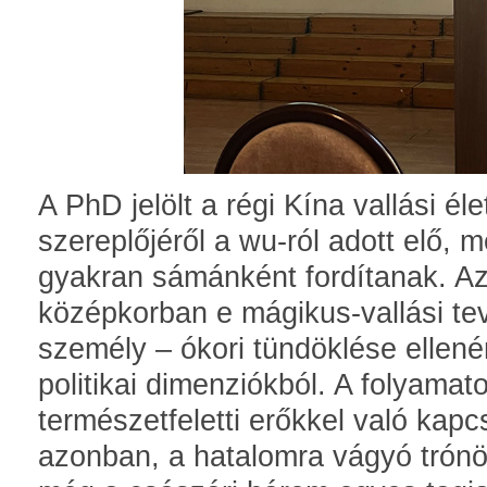
A PhD jelölt a régi Kína vallási é
szereplőjéről a wu-ról adott elő, m
gyakran sámánként fordítanak. Az
középkorban e mágikus-vallási t
személy – ókori tündöklése ellenér
politikai dimenziókból. A folyama
természetfeletti erőkkel való ka
azonban, a hatalomra vágyó trónö