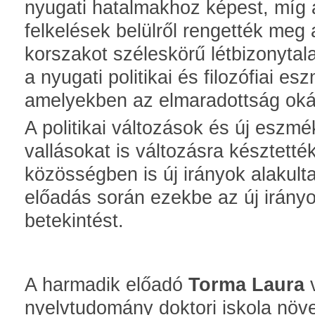
nyugati hatalmakhoz képest, míg 
felkelések belülről rengették meg 
korszakot széleskörű létbizonytal
a nyugati politikai és filozófiai e
amelyekben az elmaradottság okát 
A politikai változások és új eszmé
vallásokat is változásra késztetté
közösségben is új irányok alakult
előadás során ezekbe az új irány
betekintést.
A harmadik előadó
Torma Laura
v
nyelvtudomány doktori iskola növ