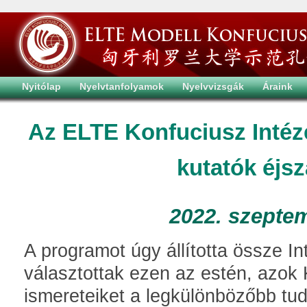
Nyitólap
Nyelvtanfolyamok
Nyelvvizsgák
Áraink
Az ELTE Konfuciusz Intézet
kutatók éjs
2022. szepte
A programot úgy állította össze I
választottak ezen az estén, azok
ismereteiket a legkülönbözőbb tu