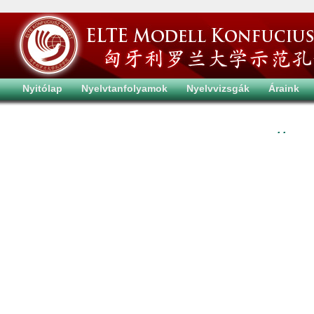
Nyitólap
Nyelvtanfolyamok
Nyelvvizsgák
Áraink
. .