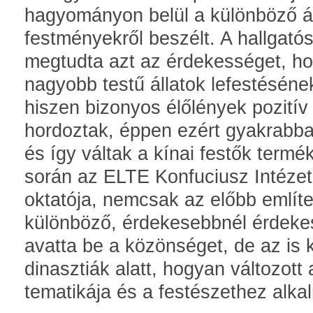
hagyományon belül a különböző ál
festményekről beszélt. A hallgató
megtudta azt az érdekességet, ho
nagyobb testű állatok lefestésének
hiszen bizonyos élőlények pozitív 
hordoztak, éppen ezért gyakrabban
és így váltak a kínai festők term
során az ELTE Konfuciusz Intézet
oktatója, nemcsak az előbb említet
különböző, érdekesebbnél érdeke
avatta be a közönséget, de az is k
dinasztiák alatt, hogyan változott 
tematikája és a festészethez alka