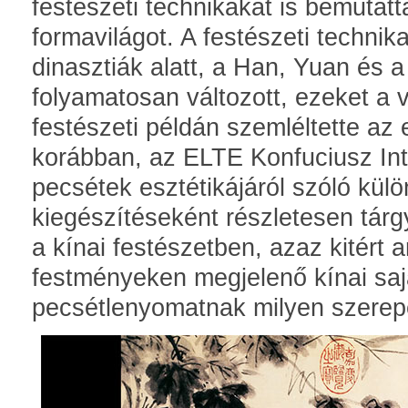
festészeti technikákat is bemutatt
formavilágot. A festészeti techni
dinasztiák alatt, a Han, Yuan és a
folyamatosan változott, ezeket a 
festészeti példán szemléltette az 
korábban, az ELTE Konfuciusz Int
pecsétek esztétikájáról szóló kül
kiegészítéseként részletesen tárg
a kínai festészetben, azaz kitért a
festményeken megjelenő kínai sa
pecsétlenyomatnak milyen szerep