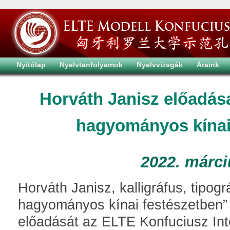
Nyitólap
Nyelvtanfolyamok
Nyelvvizsgák
Áraink
Horváth Janisz előadása
hagyományos kínai
2022. márci
Horváth Janisz, kalligráfus, tipogr
hagyományos kínai festészetben”
előadását az ELTE Konfuciusz In