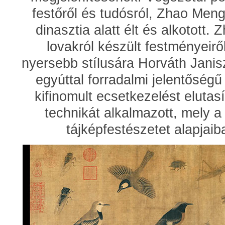
festőről és tudósról, Zhao Meng
dinasztia alatt élt és alkotott
lovakról készült festményeiről
nyersebb stílusára Horváth Janisz
egyúttal forradalmi jelentőségű 
kifinomult ecsetkezelést elutas
technikát alkalmazott, mely a
tájképfestészetet alapjaib