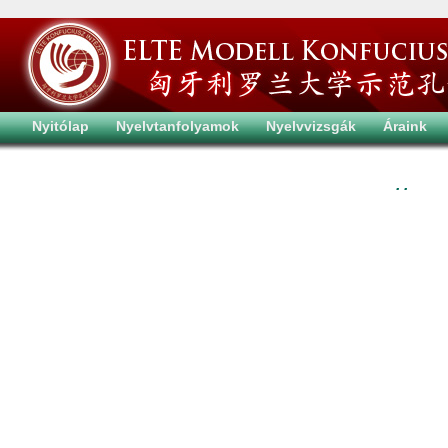
Nyitólap
Nyelvtanfolyamok
Nyelvvizsgák
Áraink
. .