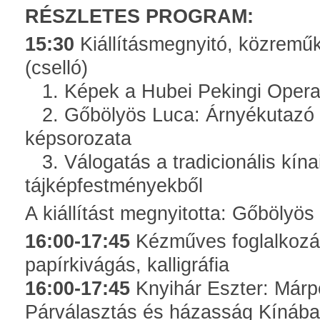
RÉSZLETES PROGRAM:
15:30
Kiállításmegnyitó, közremű
(cselló)
1. Képek a Hubei Pekingi Operat
2. Gőbölyös Luca: Árnyékutazó 
képsorozata
3. Válogatás a tradicionális kínai
tájképfestményekből
A kiállítást megnyitotta: Gőbölyös
16:00-17:45
Kézműves foglalkozá
papírkivágás, kalligráfia
16:00-17:45
Knyihár Eszter: Márpe
Párválasztás és házasság Kínába