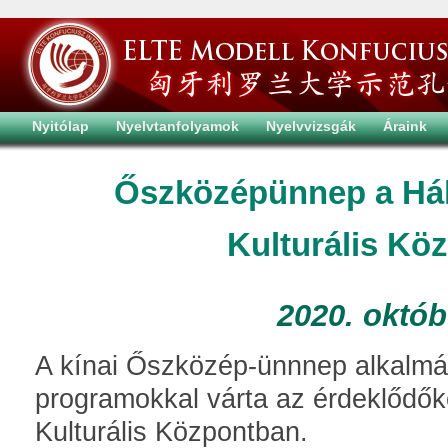
Nyitólap
Nyelvtanfolyamok
Nyelvvizsgák
Áraink
Őszközépünnep a Hál
Kulturális Kö
2020. októb
A kínai Őszközép-ünnnep alkalmá
programokkal várta az érdeklődők
Kulturális Központban.