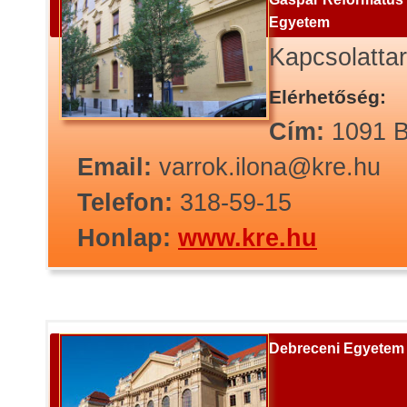
Egyetem
Kapcsolatta
Elérhetőség:
Cím:
1091 B
Email:
varrok.ilona@kre.hu
Telefon:
318-59-15
Honlap:
www.kre.hu
Debreceni Egyetem