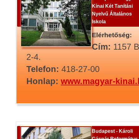
Kínai Két Tanítási
Nyelvű Általános
Iskola
Elérhetőség:
Cím:
1157 B
2-4.
Telefon:
418-27-00
Honlap:
www.magyar-kinai.
Budapest - Károli
Gáspár Református