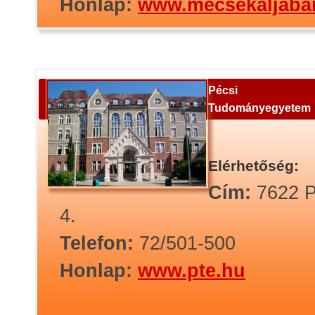
Honlap:
www.mecsekaljaban
Pécsi
Tudományegyetem
Elérhetőség:
Cím:
7622 P
4.
Telefon:
72/501-500
Honlap:
www.pte.hu