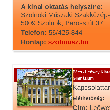
A kínai oktatás helyszíne:
Szolnoki Műszaki Szakközép-
5009 Szolnok, Baross út 37.
Telefon:
56/425-844
Honlap:
szolmusz.hu
Pécs - Leőwey Klár
Gimnázium
Kapcsolatta
Elérhetőség:
Cím:
Leőwe