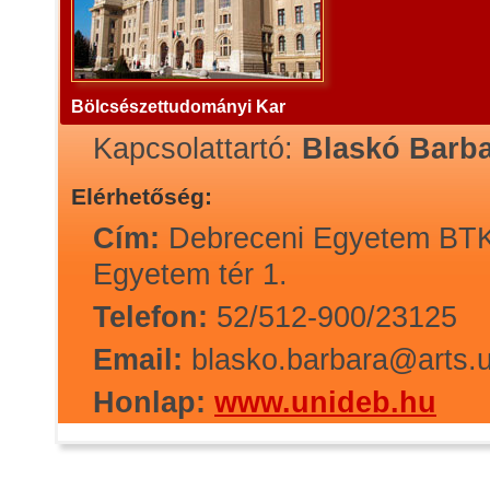
Bölcsészettudományi Kar
Kapcsolattartó:
Blaskó Barb
Elérhetőség:
Cím:
Debreceni Egyetem BTK
Egyetem tér 1.
Telefon:
52/512-900/23125
Email:
blasko.barbara@arts.
Honlap:
www.unideb.hu