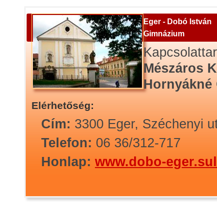
Eger - Dobó István
Gimnázium
Kapcsolatta
Mészáros K
Hornyákné
Elérhetőség:
Cím:
3300 Eger, Széchenyi u
Telefon:
06 36/312-717
Honlap:
www.dobo-eger.sul