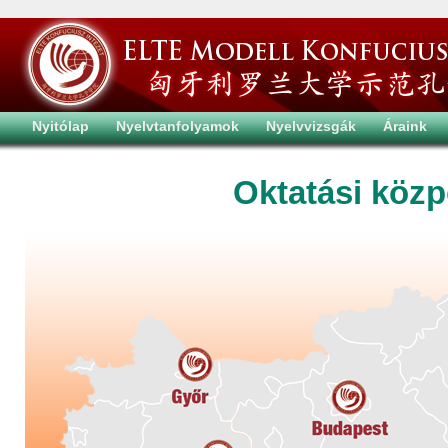
Nyitólap
Nyelvtanfolyamok
Nyelvvizsgák
Áraink
Oktatási közp