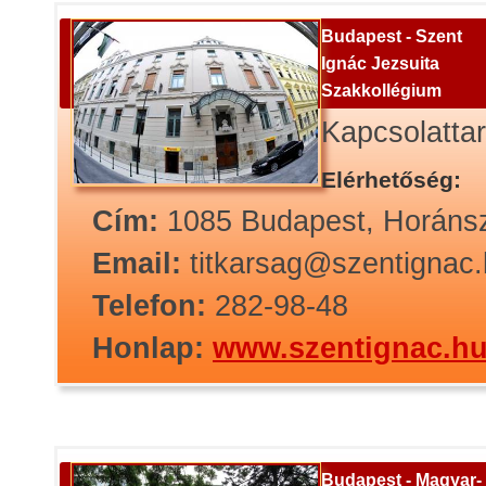
Budapest - Szent
Ignác Jezsuita
Szakkollégium
Kapcsolatta
Elérhetőség:
Cím:
1085 Budapest, Horánsz
Email:
titkarsag@szentignac
Telefon:
282-98-48
Honlap:
www.szentignac.h
Budapest - Magyar-