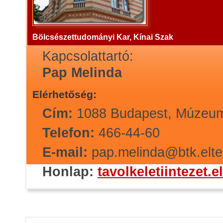
Bölcsészettudományi Kar, Kínai Szak
Kapcsolattartó:
Pap Melinda
Elérhetőség:
Cím:
1088 Budapest, Múzeum 
Telefon:
466-44-60
E-mail:
pap.melinda@btk.elte
Honlap:
tavolkeletiintezet.e