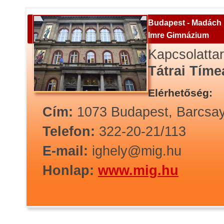
Budapest - Madách
Imre Gimnázium
Kapcsolattar
Tátrai Tíme
Elérhetőség:
Cím:
1073 Budapest, Barcsay
Telefon:
322-20-21/113
E-mail:
ighely@mig.hu
Honlap:
www.mig.hu