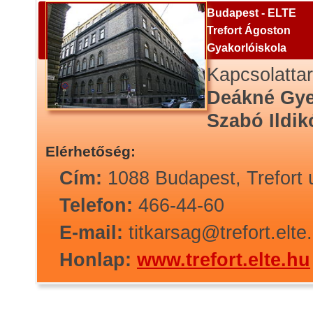
Budapest - ELTE
Trefort Ágoston
Gyakorlóiskola
Kapcsolattar
Deákné Gyen
Szabó Ildik
Elérhetőség:
Cím:
1088 Budapest, Trefort 
Telefon:
466-44-60
E-mail:
titkarsag@trefort.elte
Honlap:
www.trefort.elte.hu