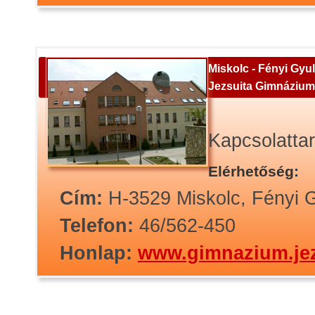
Miskolc - Fényi Gyu
Jezsuita Gimnázium
Kapcsolatta
Elérhetőség:
Cím:
H-3529 Miskolc, Fényi G
Telefon:
46/562-450
Honlap:
www.gimnazium.je