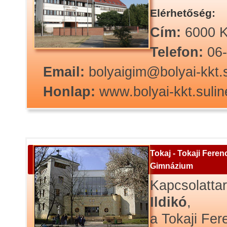
Elérhetőség:
Cím:
6000 K
Telefon:
06
Email:
bolyaigim@bolyai-kkt.s
Honlap:
www.bolyai-kkt.sulin
Tokaj - Tokaji Feren
Gimnázium
Kapcsolatta
Ildikó
,
a Tokaji Fe