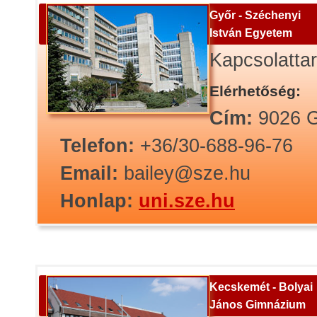
Győr - Széchenyi
István Egyetem
Kapcsolatta
Elérhetőség:
Cím:
9026 G
Telefon:
+36/30-688-96-76
Email:
bailey@sze.hu
Honlap:
uni.sze.hu
Kecskemét - Bolyai
János Gimnázium