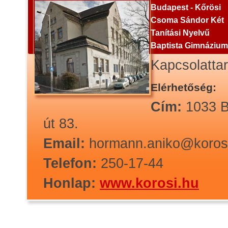
Budapest - Kőrösi
Csoma Sándor Két
Tanítási Nyelvű
Baptista Gimnázium
Kapcsolatta
Elérhetőség:
Cím:
1033 B
út 83.
Email:
hormann.aniko@koros
Telefon:
250-17-44
Honlap:
www.korosi.hu