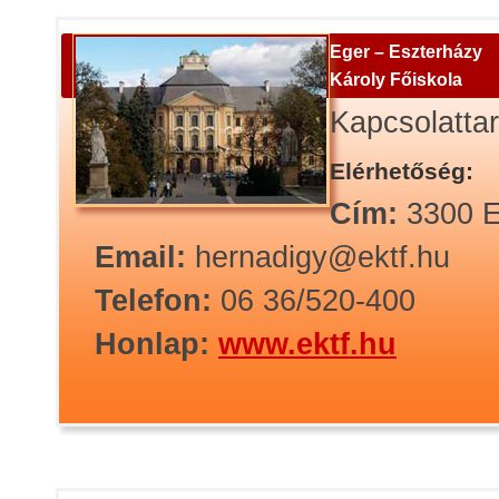
Eger – Eszterházy
Károly Főiskola
Kapcsolatta
Elérhetőség:
Cím:
3300 E
Email:
hernadigy@ektf.hu
Telefon:
06 36/520-400
Honlap:
www.ektf.hu