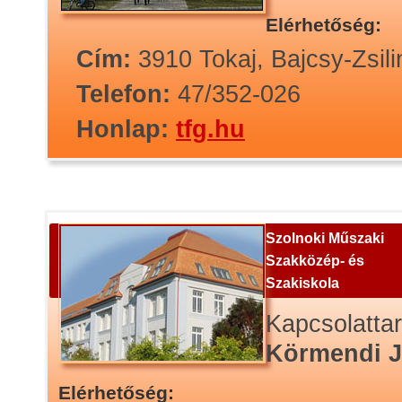
Elérhetőség:
Cím:
3910 Tokaj, Bajcsy-Zsil
Telefon:
47/352-026
Honlap:
tfg.hu
Szolnoki Műszaki
Szakközép- és
Szakiskola
Kapcsolatta
Körmendi J
Elérhetőség: