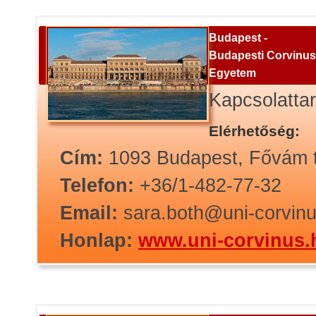
Budapest -
Budapesti Corvinus
Egyetem
Kapcsolatta
Elérhetőség:
Cím:
1093 Budapest, Fővám t
Telefon:
+36/1-482-77-32
Email:
sara.both@uni-corvin
Honlap:
www.uni-corvinus.